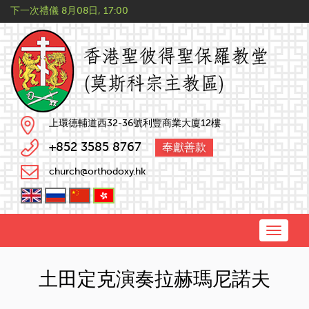
下一次禮儀
8月08日, 17:00
上環德輔道西32-36號利豐商業大廈12樓
+852 3585 8767
奉獻善款
church@orthodoxy.hk
Toggle
naviga
土田定克演奏拉赫瑪尼諾夫