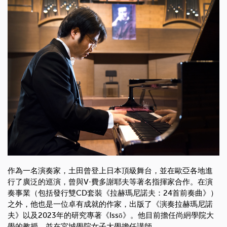
作為一名演奏家，土田曾登上日本頂級舞台，並在歐亞各地進
行了廣泛的巡演，曾與V·費多謝耶夫等著名指揮家合作。在演
奏事業（包括發行雙CD套裝《拉赫瑪尼諾夫：24首前奏曲》）
之外，他也是一位卓有成就的作家，出版了《演奏拉赫瑪尼諾
夫》以及2023年的研究專著《Issō》。他目前擔任尚絅學院大
學的教授，並在宮城學院女子大學擔任講師。