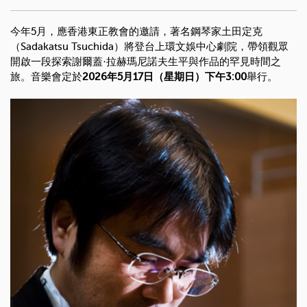
今年5月，應香港東正教會的邀請，著名鋼琴家土田定克
（Sadakatsu Tsuchida）將登台上環文娛中心劇院，帶領觀眾
開啟一段探索謝爾蓋·拉赫瑪尼諾夫生平與作品的罕見時間之
旅。音樂會定於
2026年5月17日（星期日）下午3:00
舉行。