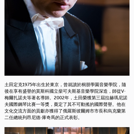
土田定克1975年出生於東京，曾就讀於桐朋學園音樂學院，隨
後在享有盛譽的莫斯科國立柴可夫斯基音樂學院深造，師從V·
梅爾扎諾夫等著名導師。2002年，土田榮獲第三屆拉赫瑪尼諾
夫國際鋼琴比賽一等獎，奠定了其不可動搖的國際聲譽。他在
文化交流方面的貢獻亦獲得了俄羅斯彼爾姆市市長和烏克蘭第
二任總統列昂尼德·庫奇馬的正式表彰。