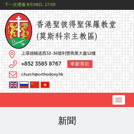
下一次禮儀
8月08日, 17:00
上環德輔道西32-36號利豐商業大廈12樓
+852 3585 8767
奉獻善款
church@orthodoxy.hk
Toggle
naviga
新聞