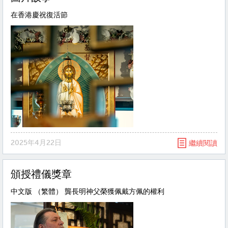
在香港慶祝復活節
2025年4月22日
繼續閱讀
頒授禮儀獎章
中文版 （繁體） 龔長明神父榮獲佩戴方佩的權利