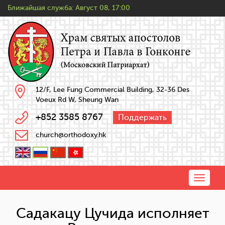
Ближайшая служба:
Август 08, 17:00
12/F, Lee Fung Commercial Building, 32-36 Des
Voeux Rd W, Sheung Wan
+852 3585 8767
Поддержать
church@orthodoxy.hk
Toggle
naviga
Садакацу Цучида исполняет