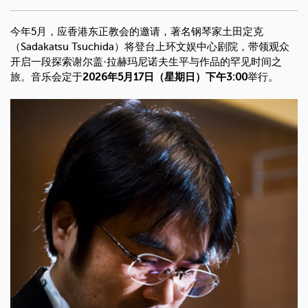
今年5月，应香港东正教会的邀请，著名钢琴家土田定克
（Sadakatsu Tsuchida）将登台上环文娱中心剧院，带领观众
开启一段探索谢尔盖·拉赫玛尼诺夫生平与作品的罕见时间之
旅。音乐会定于
2026年5月17日（星期日）下午3:00
举行。