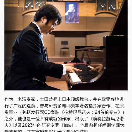
作为一名演奏家，土田曾登上日本顶级舞台，并在欧亚各地进
行了广泛的巡演，曾与V·费多谢耶夫等著名指挥家合作。在演
奏事业（包括发行双CD套装《拉赫玛尼诺夫：24首前奏曲》）
之外，他也是一位卓有成就的作家，出版了《演奏拉赫玛尼诺
夫》以及2023年的研究专著《Issō》。他目前担任尚絅学院大
学的教授，并在宫城学院女子大学担任讲师。