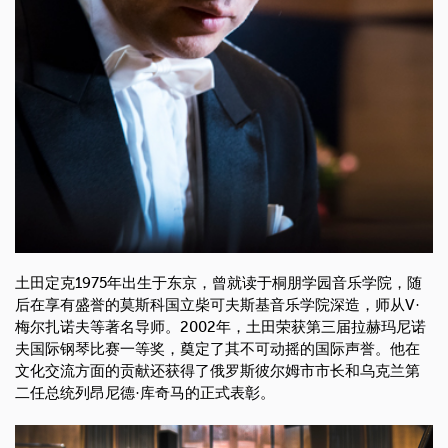
土田定克1975年出生于东京，曾就读于桐朋学园音乐学院，随
后在享有盛誉的莫斯科国立柴可夫斯基音乐学院深造，师从V·
梅尔扎诺夫等著名导师。2002年，土田荣获第三届拉赫玛尼诺
夫国际钢琴比赛一等奖，奠定了其不可动摇的国际声誉。他在
文化交流方面的贡献还获得了俄罗斯彼尔姆市市长和乌克兰第
二任总统列昂尼德·库奇马的正式表彰。