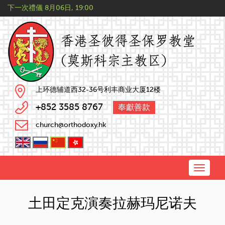
下一次禮儀
8月06日, 19:00
上环德辅道西32-36号利丰商业大厦12楼
+852 3585 8767
奉獻善款
church@orthodoxy.hk
Toggle
naviga
土田定克演奏拉赫玛尼诺夫