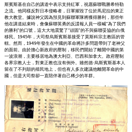
斯賓斯基在自己的講道中表示支持紅軍，祝愿蘇聯戰勝希特勒
之流。他同樣反對日本侵略者，日軍摧毀了位於馬尼拉的東正
教大教堂。據說神父因為預見到蘇聯軍隊將獲得勝利，那些年
他在講道結束時，會像蘇聯英勇的反諜報人員一樣喊“為了我們
的勝利”的口號，這大大地震驚了“頑固”的不與蘇聯妥協的白俄
移民。1945年，大司祭烏斯賓斯基接受了莫斯科宗主教區的管
轄。然而，1949年發生在中國的革命將許多問題帶到了老神父
的面前。由於擔心新政府的壓制，移民們開始了離開中國的第
一波浪潮，主要移居地為澳大利亞、巴西和加拿大。政府壓制
各界宗教人士，對東正教也沒有例外。雖然德·烏斯賓斯基本人
留在了不列顛的殖民地上，但也有人多次建議他離開革命的中
國，但是大司祭卻一直陪伴著自己稀少的羊群。