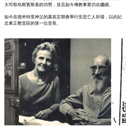
大司祭烏斯賓斯基的功勞，並且如今傳教事業仍在繼續。
如今在德米特里神父的墓前定期會舉行安息亡人祈禱，以此紀
念東正教堂區的第一位堂長。