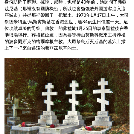
身份訪問了蘇聯。據說，那時，也就是40年前，她訪問了弗亞
茲尼基（那裡沒有國防機密，所以也會勉強放外國游客進入這
座城市）并從那裡帶回了一把鄉土。1970年1月17日上午，大司
祭德米特里·烏斯賓斯基在香港逝世，離84歲生日僅差一天。這
位功績卓著的司祭、傳教士的葬禮於1月25日的事奉聖禮後在香
港墳場舉行。葬禮被延遲，因為要等待由莫斯科派來主持葬禮
的波多爾斯克的格爾摩根主教。大司祭烏斯賓斯基的墓穴上撒
上了一把來自遙遠的弗亞茲尼基的土。