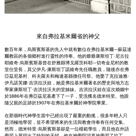
來自弗拉基米爾省的神父
數百年來，烏斯賓斯基的先人中就有數位在弗拉基米爾—蘇茲達
爾教區的各個鄉村進行靈性的侍奉。他的爺爺康斯坦丁·尼古拉
耶維奇·烏斯賓斯基曾在舒雅縣博戈羅茨科耶—切奇金尼村的教
堂任堂長，其父伊凡·康斯坦丁諾維奇先任職教員，隨後亦在弗
亞茲尼基村、科夫羅夫和梅連基縣擔任司祭。他娶了克拉迪雅·
伊凡諾芙娜·吉洪拉沃娃，她是弗拉基米爾著名的歷史與地方志
學家康斯坦丁·吉洪拉沃夫的堂姊妹。吉洪拉沃娃在這次婚姻中
於1886年在弗亞茲尼基產下了一子，受洗獲名德米特里。他跟
隨父親的足跡於1907年在弗拉基米爾於神學院畢業。
在那個時代神學生當中已經出現了嚴重的動搖，很多年輕人只
是消極地學習，並不希望將來的生活與教會侍奉有任何交集。
然而，德米特里·烏斯賓斯基卻是一位模範學生，而且他在外語
學習上展現出了特別的天賦。他在神學院認真地學習了拉丁