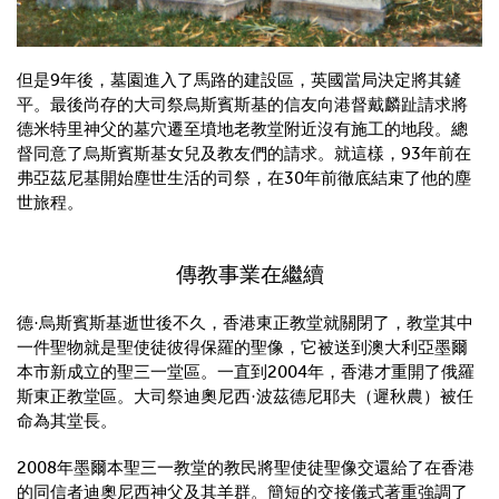
但是9年後，墓園進入了馬路的建設區，英國當局決定將其鏟
平。最後尚存的大司祭烏斯賓斯基的信友向港督戴麟趾請求將
德米特里神父的墓穴遷至墳地老教堂附近沒有施工的地段。總
督同意了烏斯賓斯基女兒及教友們的請求。就這樣，93年前在
弗亞茲尼基開始塵世生活的司祭，在30年前徹底結束了他的塵
世旅程。
傳教事業在繼續
德·烏斯賓斯基逝世後不久，香港東正教堂就關閉了，教堂其中
一件聖物就是聖使徒彼得保羅的聖像，它被送到澳大利亞墨爾
本市新成立的聖三一堂區。一直到2004年，香港才重開了俄羅
斯東正教堂區。大司祭迪奧尼西·波茲德尼耶夫（遲秋農）被任
命為其堂長。
2008年墨爾本聖三一教堂的教民將聖使徒聖像交還給了在香港
的同信者迪奧尼西神父及其羊群。簡短的交接儀式著重強調了