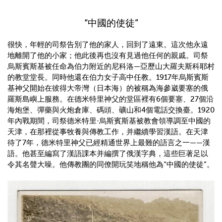
“中國的使徒”
很快，年輕的司祭告別了他的家人，回到了遠東。這次他永遠
地離開了他的小家；他此後再也沒有見過他任何的親戚。司祭
烏斯賓斯基被任命為伯力附近的尼科洛—亞歷山大羅夫斯科耶村
的教堂堂長。同時他還在伯力女子高中任教。1917年烏斯賓斯
基神父開始在彼得大帝灣（日本海）的被稱為海參崴要塞的俄
羅斯島嶼上服務。在德米特里神父的堂區裡有6個要塞、27個沿
海炮堡、彈藥與火炮倉庫、碼頭、礦山和4個電話交換臺。1920
年內戰期間，司祭德米特里·烏斯賓斯基被教會領導調至中國的
天津，在那裡從事牧養與傳教工作，并繼續學習漢語。在天津
待了7年，德米特里神父已經精通世界上最難的語言之一——漢
語。他甚至編寫了漢語課本并編撰了俄漢字典，這些巨著足以
令其名聲大噪。他傳教團的同僚開玩笑地稱他為“中國的使徒”。