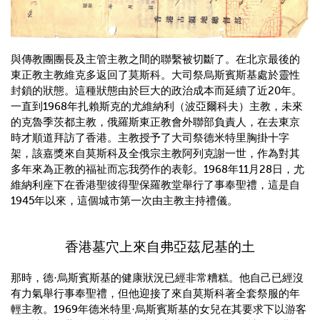
與傳教團團長及主管主教之間的聯繫被切斷了。在北京最後的
東正教主教維克多返回了莫斯科。大司祭烏斯賓斯基處於靈性
封鎖的狀態。這種狀態由於巨大的政治成本而延續了近20年。
一直到1968年扎賴斯克的尤維納利（波亞爾科夫）主教，未來
的克魯季茨都主教，俄羅斯東正教會外聯部負責人，在去東京
時才順道拜訪了香港。主教授予了大司祭德米特里胸掛十字
架，該嘉獎來自莫斯科及全俄宗主教阿列克謝一世，作為對其
多年來為正教的福祉而忘我勞作的表彰。1968年11月28日，尤
維納利座下在香港聖彼得聖保羅教堂舉行了事奉聖禮，這是自
1945年以來，這個城市第一次由主教主持禮儀。
香港墓穴上來自弗亞茲尼基的土
那時，德·烏斯賓斯基的健康狀況已經非常糟糕。他自己已經沒
有力氣舉行事奉聖禮，但他迎接了來自莫斯科著全套祭服的年
輕主教。1969年德米特里·烏斯賓斯基的女兒在其要求下以游客