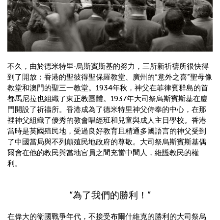
不久，由於德米特里·烏斯賓斯基的努力，三所新祈禱所很快得
到了開放：香港的聖彼得聖保羅教堂、廣州的“意外之喜”聖母像
教堂和澳門的聖三一教堂。1934年秋，神父在菲律賓群島的首
都馬尼拉也組織了東正教團體。1937年大司祭烏斯賓斯基在廈
門開設了祈禱所。香港成為了德米特里神父侍奉的中心，在那
裡神父組織了優秀的教會唱經班和兒童與成人主日學校。香港
當時是英國殖民地，受過良好教育且精通多國語言的神父受到
了中國當局與不列顛殖民地政府的尊敬。大司祭烏斯賓斯基偶
爾會在他的教民與當地官員之間充當中間人，維護教民的權
利。
“為了我們的勝利！”
在偉大的衛國戰爭年代，不接受布爾什維克的勝利的大司祭烏