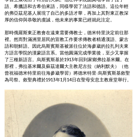
語、希臘語和古希伯來語，同樣學習了法語和德語。這位年輕
的弗亞茲尼基人展現了自己的多語才華，再加上其對東正教深
厚的信仰與恭敬的虔誠，他未來的事業已經就此注定。
那時俄羅斯東正教會在遠東需要傳教士，德米特里決定前往那
裡。然而對滿洲里居民的宣教工作要求傳教者精通漢語、蒙古
語和朝鮮語。因此烏斯賓斯基被派往位於海參崴的拉扎列夫東
方語言學院的漢蒙語言系。當他圓滿完成學業後，至少又掌握
了三種新語言。烏斯賓斯基於1913年回到家鄉弗拉基米爾。在
那裡，弗拉基米爾及蘇茲達爾大主教尼古拉（納利默夫）（他
曾祝福德米特里前往海參崴學習）將德米特里·烏斯賓斯基敘聖
為司祭。敘聖典禮於1913年1月14日在聖母安息主教座堂舉行。