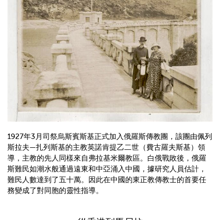
1927年3月司祭烏斯賓斯基正式加入俄羅斯傳教團，該團由佩列
斯拉夫—扎列斯基的主教英諾肯提乙二世（費古羅夫斯基）領
導，主教的先人同樣來自弗拉基米爾教區。白俄戰敗後，俄羅
斯難民如潮水般通過遠東和中亞涌入中國，據研究人員估計，
難民人數達到了五十萬。因此在中國的東正教傳教士的首要任
務變成了對同胞的靈性指導。