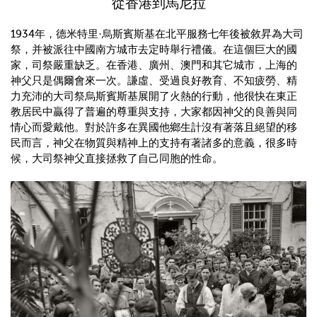
從香港到馬尼拉
1934年，德米特里·烏斯賓斯基在北平服務七年後被敘昇為大司
祭，并被派往中國南方城市去定時舉行禮儀。在這個巨大的國
家，司祭嚴重缺乏。在香港、廣州、澳門和其它城市，上海的
神父只是偶爾會來一次。謙虛、受過良好教育、不知疲勞、精
力充沛的大司祭烏斯賓斯基展開了火熱的行動，他很快在東正
教居民中贏得了普遍的尊重與支持，大家都因神父的良善與同
情心而愛戴他。對於許多在異國他鄉生計沒有著落且絕望的移
民而言，神父在物質與精神上的支持有著諸多的意義，很多時
候，大司祭神父直接拯救了自己同胞的性命。