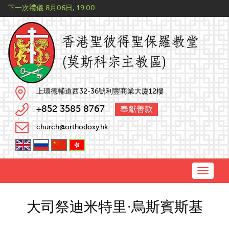
下一次禮儀
8月06日, 19:00
上環德輔道西32-36號利豐商業大廈12樓
+852 3585 8767
奉獻善款
church@orthodoxy.hk
Toggle
naviga
大司祭迪米特里·烏斯賓斯基