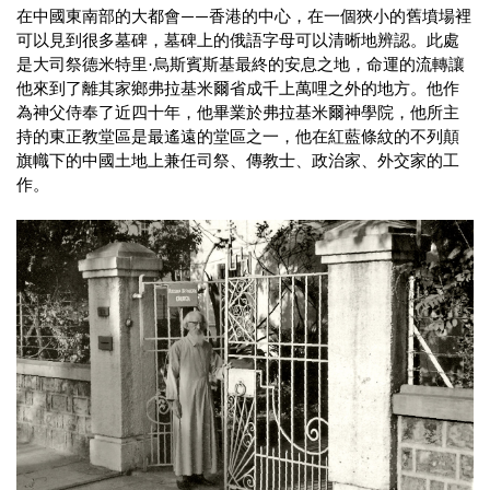
在中國東南部的大都會——香港的中心，在一個狹小的舊墳場裡
可以見到很多墓碑，墓碑上的俄語字母可以清晰地辨認。此處
是大司祭德米特里·烏斯賓斯基最終的安息之地，命運的流轉讓
他來到了離其家鄉弗拉基米爾省成千上萬哩之外的地方。他作
為神父侍奉了近四十年，他畢業於弗拉基米爾神學院，他所主
持的東正教堂區是最遙遠的堂區之一，他在紅藍條紋的不列顛
旗幟下的中國土地上兼任司祭、傳教士、政治家、外交家的工
作。