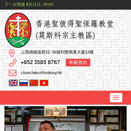
下一次禮儀
8月11日, 19:00
上環德輔道西32-36號利豐商業大廈12樓
+852 3585 8767
奉獻善款
church@orthodoxy.hk
Toggle
naviga