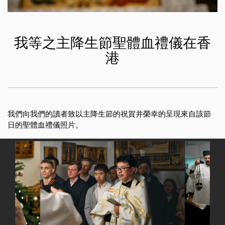
我等之主降生節聖體血禮儀在香
港
我們向我們的讀者致以主降生節的祝賀并榮幸的呈現來自該節
日的聖體血禮儀照片。