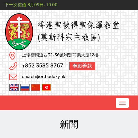
下一次禮儀
8月09日, 10:00
上環德輔道西32-36號利豐商業大廈12樓
+852 3585 8767
奉獻善款
church@orthodoxy.hk
Toggle
naviga
新聞