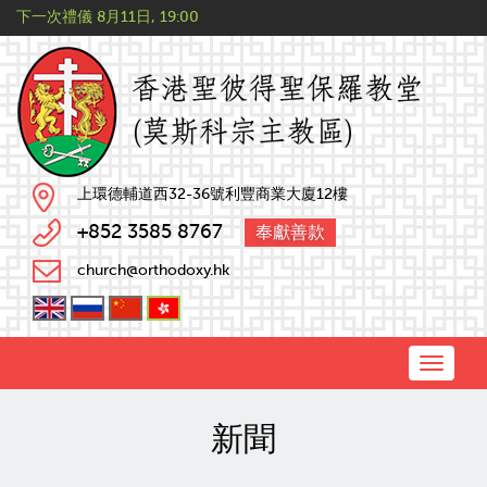
下一次禮儀
8月11日, 19:00
上環德輔道西32-36號利豐商業大廈12樓
+852 3585 8767
奉獻善款
church@orthodoxy.hk
Toggle
naviga
新聞