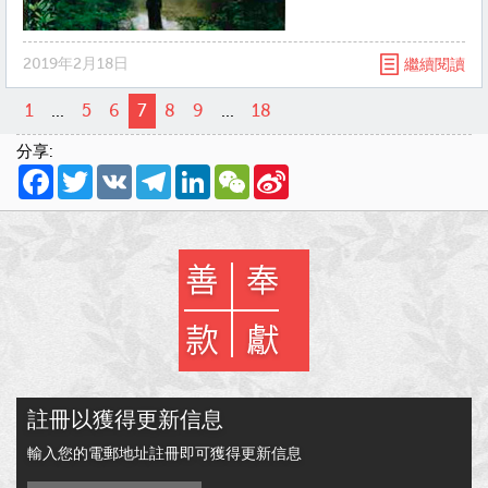
2019年2月18日
繼續閱讀
1
...
5
6
7
8
9
...
18
分享:
Facebook
Twitter
VK
Telegram
LinkedIn
WeChat
Sina
Weibo
註冊以獲得更新信息
輸入您的電郵地址註冊即可獲得更新信息