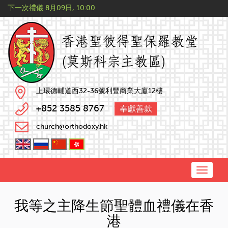
下一次禮儀
8月09日, 10:00
上環德輔道西32-36號利豐商業大廈12樓
+852 3585 8767
奉獻善款
church@orthodoxy.hk
Toggle
naviga
我等之主降生節聖體血禮儀在香
港