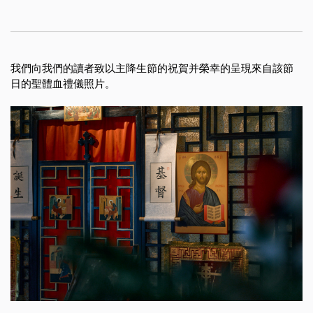
我們向我們的讀者致以主降生節的祝賀并榮幸的呈現來自該節
日的聖體血禮儀照片。