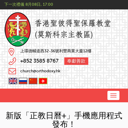
下一次禮儀
8月08日, 17:00
上環德輔道西32-36號利豐商業大廈12樓
+852 3585 8767
奉獻善款
church@orthodoxy.hk
Toggle
naviga
新版「正教日曆+」手機應用程式
發布！