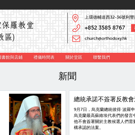
上環德輔道西32-36號利豐
+852 3585 8767
church@orthodoxy.hk
圖書館與店鋪
禮儀時間表
關於堂區
聯繫我們
新聞
總統承諾不簽署反教會
9月7日，烏克蘭總統彼得·波羅
烏克蘭最高蘇維埃代表們的發言
他不會簽署關於主教候選人們需
構承認的法案。