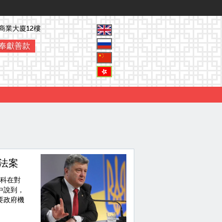
商業大廈12樓
奉獻善款
法案
申科在對
中說到，
要政府機