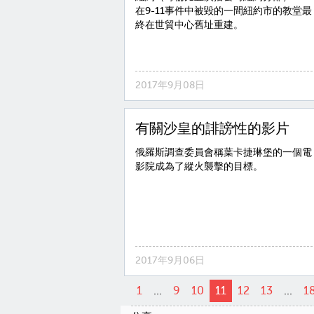
在9-11事件中被毀的一間紐約市的教堂最
終在世貿中心舊址重建。
2017年9月08日
有關沙皇的誹謗性的影片
俄羅斯調查委員會稱葉卡捷琳堡的一個電
影院成為了縱火襲擊的目標。
2017年9月06日
1
...
9
10
11
12
13
...
1