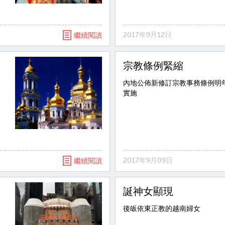
2017年9月12日
繼續閱讀
宗教條例緊縮
內地公佈新修訂宗教事務條例明
實施
2017年9月09日
繼續閱讀
誕神女顯現
後皈依東正教的越南婦女