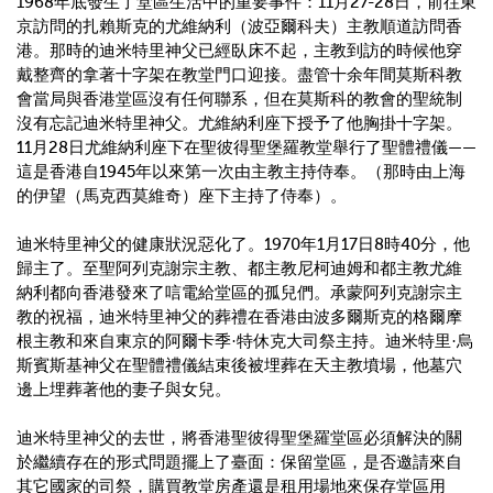
1968
年底發生了堂區生活中的重要事件：
11
月
27-28
日，前往東
京訪問的扎賴斯克的尤維納利（波亞爾科夫）主教順道訪問香
港。那時的迪米特里神父已經臥床不起，主教到訪的時候他穿
戴整齊的拿著十字架在教堂門口迎接。盡管十余年間莫斯科教
會當局與香港堂區沒有任何聯系，但在莫斯科的教會的聖統制
沒有忘記迪米特里神父。尤維納利座下授予了他胸掛十字架。
11
月
28
日尤維納利座下在聖彼得聖堡羅教堂舉行了聖體禮儀
——
這是香港自
1945
年以來第一次由主教主持侍奉。（那時由上海
的伊望（馬克西莫維奇）座下主持了侍奉）。
迪米特里神父的健康狀況惡化了。
1970
年
1
月
17
日
8
時
40
分，他
歸主了。至聖阿列克謝宗主教、都主教尼柯迪姆和都主教尤維
納利都向香港發來了唁電給堂區的孤兒們。承蒙阿列克謝宗主
教的祝福，迪米特里神父的葬禮在香港由波多爾斯克的格爾摩
根主教和來自東京的阿爾卡季
·
特休克大司祭主持。迪米特里
·
烏
斯賓斯基神父在聖體禮儀結束後被埋葬在天主教墳場，他墓穴
邊上埋葬著他的妻子與女兒。
迪米特里神父的去世，將香港聖彼得聖堡羅堂區必須解決的關
於繼續存在的形式問題擺上了臺面：保留堂區，是否邀請來自
其它國家的司祭，購買教堂房產還是租用場地來保存堂區用