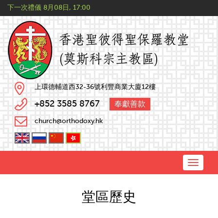
下一次禮儀
8月08日, 17:00
上環德輔道西32-36號利豐商業大廈12樓
+852 3585 8767
奉獻善款
church@orthodoxy.hk
Toggle
naviga
堂區歷史