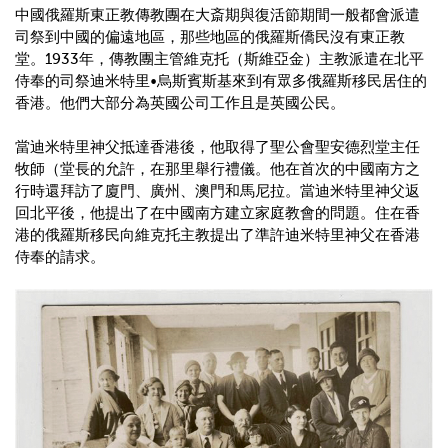
中國俄羅斯東正教傳教團在大斎期與復活節期間一般都會派遣
司祭到中國的偏遠地區，那些地區的俄羅斯僑民沒有東正教
堂。
1933
年，傳教團主管維克托（斯維亞金）主教派遣在北平
侍奉的司祭迪米特里
•
烏斯賓斯基來到有眾多俄羅斯移民居住的
香港。他們大部分為英國公司工作且是英國公民。
當迪米特里神父抵達香港後，他取得了聖公會聖安德烈堂主任
牧師（堂長的允許，在那里舉行禮儀。他在首次的中國南方之
行時還拜訪了廈門、廣州、澳門和馬尼拉。當迪米特里神父返
回北平後，他提出了在中國南方建立家庭教會的問題。住在香
港的俄羅斯移民向維克托主教提出了準許迪米特里神父在香港
侍奉的請求。