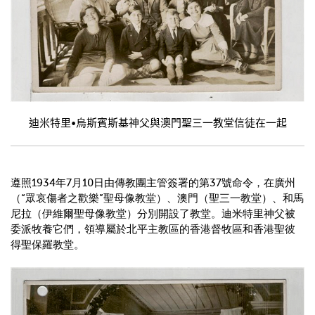
迪米特里
•
烏斯賓斯基神父與澳門聖三一教堂信徒在一起
遵照
1934
年
7
月
10
日由傳教團主管簽署的第
37
號命令，在廣州
（
“
眾哀傷者之歡樂
”
聖母像教堂）、澳門（聖三一教堂）、和馬
尼拉（伊維爾聖母像教堂）分別開設了教堂。迪米特里神父被
委派牧養它們，領導屬於北平主教區的香港督牧區和香港聖彼
得聖保羅教堂。