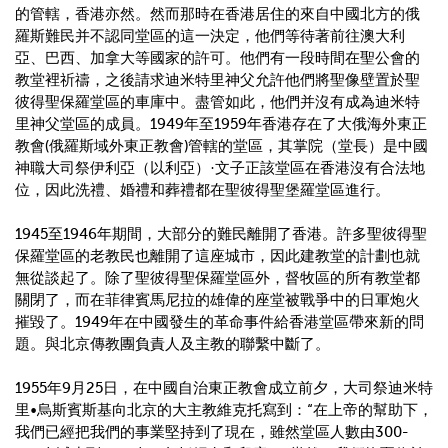
的管轄，香港亦然。然而那時在香港居住的來自中國北方的俄
羅斯難民并不認同堂區的這一決定，他們等待著前往澳大利
亞、巴西、加拿大等國家的許可。他們有一段時間在聖公會的
教堂裡祈禱，之後請求迪米特里神父允許他們將聖像壁置於聖
彼得聖保羅堂區的車庫中。盡管如此，他們并沒有成為迪米特
里神父堂區的成員。
1949
年至
1959
年香港存在了大俄海外東正
教會
(
俄羅斯域外東正教會
)
管轄的堂區，其掌院（堂長）是中國
神職大司祭伊利亞（以利亞）
·
文子正該堂區在香港沒有合法地
位，因此洗禮、婚禮和葬禮都在聖彼得聖堡羅堂區進行。
1945
至
1946
年期間，大部分的難民離開了香港。許多聖彼得聖
保羅堂區的老教民也離開了這座城市，因此建教堂的計劃也就
無從談起了。除了聖彼得聖保羅堂區外，督牧區的所有教堂都
關閉了，而在菲律賓馬尼拉的雄偉的座堂被戰爭中的日軍炮火
摧毀了。
1949
年在中國發生的革命事件給香港堂區帶來新的問
題。與北京傳教團負責人及主教的聯繫中斷了。
1955
年
9
月
25
日，在中國自治東正教會成立前夕，大司祭迪米特
里
•
烏斯賓斯基向北京的大主教維克托寫到：
“
在上帝的幫助下，
我們已經把我們的事業堅持到了現在，雖然堂區人數由
300-