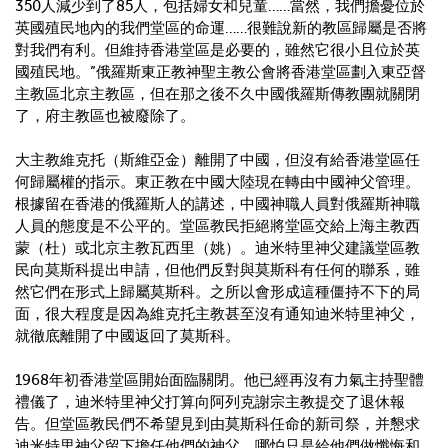
350
人減少到了
85
人，包括婦女和兒童
……
當然，我們擔憂位於
英國殖民地內的我們堂區的命運
……
很難說新的教區歸屬是否將
對我們有利。但維持香港堂區是必要的，雖然它很小且位於英
國殖民地。
”
俄羅斯東正教神聖主教公會將香港堂區劃入東亞督
主教區北京主教區，但在那之後不久中國俄羅斯傳教團就關閉
了，府主教區也被廢除了。
大主教維克托（斯維亞金）離開了中國，但沒有給香港堂區任
何歸屬權的指示。東正教在中國大陸現在轉由中國神父管理。
根據留在香港的俄羅斯人的講述，中國神職人員對俄羅斯神職
人員的態度是不公平的。堂區教民拒絕將堂區交給上海主教西
蒙（杜）或北京主教瓦西里（姚）。迪米特里神父建議堂區教
民向莫斯科提出申請，但他們反對與莫斯科有任何的聯系，雖
然它們在形式上歸屬莫斯科。之所以會形成這種僵持不下的局
面，很大程度是因為維克托主教甚至沒有通知迪米特里神父，
就徹底離開了中國返回了莫斯科。
1968
年初香港堂區開始面臨關閉。他已經再沒有力氣主持聖體
禮儀了，迪米特里神父打算向阿列克謝宗主教提交了退休報
告。但堂區教民們不希望見到由莫斯科任命的新司祭，并懇求
迪米特里神父留下擔任他們的神父，哪怕只是給他們做懺悔和