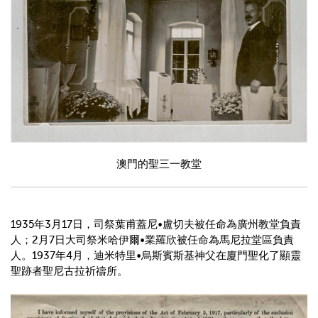
澳門的聖三一教堂
1935
年
3
月
17
日，司祭葉甫蓋尼
•
盧切夫被任命為廣州教堂負責
人；
2
月
7
日大司祭米哈伊爾
•
業羅欣被任命為馬尼拉堂區負責
人。
1937
年
4
月，迪米特里
•
烏斯賓斯基神父在廈門聖化了顯靈
聖跡者聖尼古拉祈禱所。