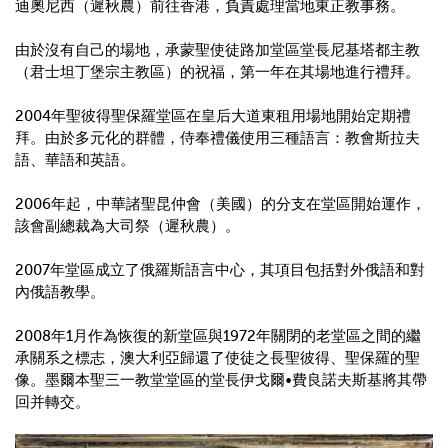
迪奧尼西（遲秋農）前往香港，負責處理當地東正教事務。
由於沒有自己的場地，承蒙聖使徒路加堂區堂長尼基塔都主教
（君士坦丁堡宗主教區）的祝福，第一年在其場地進行禮拜。
2004
年聖彼得聖保羅堂區在皇后大道東租用場地開始定期禮
拜。由於多元化的群體，侍奉禮儀使用三種語言：教會斯拉夫
語、華語和英語。
2006
年起，中華諸聖昆仲會（美國）的分支在堂區開始運作，
該會副總裁為大司祭（遲秋農）。
2007
年堂區成立了俄羅斯語言中心，其項目包括對外俄語和對
內俄語教學。
2008
年
1
月作為恢復的新堂區與
1972
年關閉的老堂區之間的繼
承關系之標志，澳大利亞歸還了使徒之長聖彼得、聖保羅的聖
像。墨爾本聖三一教堂堂區的堂長伊戈爾
•
費良諾夫斯基將其帶
回并轉交。