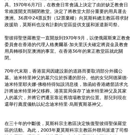
具。
1970
年
6
月
7
日，在教會日常會議上決定了由於缺乏教會日
常維護開支而關閉教堂。決定了將教堂大部分重要的用具運去
澳洲。
36
席中
24
票反對（
12
票棄權）向莫斯科總主教區尋求財
政援助，莫斯科也沒有計劃向堂區提供支援和派遣新司祭。
聖彼得聖堡羅教堂一直開放到
1970
年
9
月，以便俄羅斯東正教會
委員會在香港的代理人格奧爾基
·
加夫里沃夫確定將資金及教會
用具轉移到至澳洲的事宜。在香港
36
年的東正教堂區就此關
閉。
70
年代末期，香港當局因建設新的道路而要取消部分外國公
墓。迪米特里神父的墓穴位於拆遷的部分。他的女兒阿德萊德
·
迪米特里耶夫娜
·
佛格特得知該消息後，致函給香港總督請求允
許將迪米特里神父移葬。港英當局保存了迪米特里神父及其家
人的墓穴，并將它們遷至靠近舊墳場教堂的位置。那兒到現在
還舉行薦度儀軌以紀念迪米特里
·
烏斯賓斯基神父。
在三十年的中斷後，莫斯科宗主教區決定恢復聖彼得聖保羅堂
區的活動。為此，
2003
年夏莫斯科宗主教區外聯局派遣了司祭