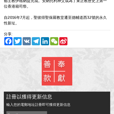
都主教伊格納提完成。安納托利神父成為了東正教歷史上第一
位香港籍司祭。
自
2016
年
7
月起，聖彼得聖保羅教堂遷至德輔道西
32
號的永久
性新址。
分享:
Facebook
Twitter
VK
Telegram
LinkedIn
WeChat
Sina
Weibo
註冊以獲得更新信息
輸入您的電郵地址註冊即可獲得更新信息