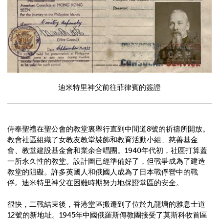
迪米特里神父前往菲律賓的簽證
侍奉聖禮在聖公會的教堂裏舉行直到中間道
8
號的祈禱所開放。
教會社區組織了女教友教堂裝飾和教育活動小組、慈善基金
會、教堂建設基金會和業余合唱團。
1940
年代初，社區打算蓋
一所永久性的教堂。設計圖已經準備好了，但戰爭成為了建造
教堂的阻礙。許多英國人和俄國人成為了日本戰俘營中的戰
俘。迪米特里神父在困難時期努力地保證堂區的安全。
很快，二戰結束後，香港堂區搬遷到了位於九龍塘的雅息士道
12
號的新地址。
1945
年中國俄羅斯傳教團接受了莫斯科牧首區