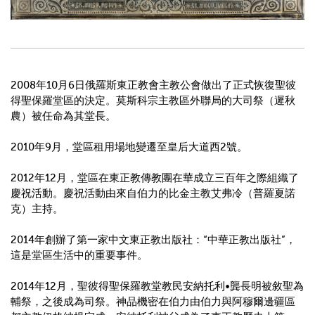
2008
年
10
月
6
日俄羅斯東正教會主教公會做出了正式恢復聖彼
得聖保羅堂區的決定。莫斯科宗主教區外聯局的大司祭（遲秋
農）被任命為其堂長。
2010
年
9
月，堂區租用場地變遷至皇后大道西
2
號。
2012
年
12
月，堂區在東正教傳教團在華成立三百年之際組織了
慶祝活動。慶祝活動由來自伯力的比金主教艾弗冷（普羅夏諾
克）主持。
2014
年創辦了第一家中文東正教出版社：
“
中華正教出版社
”
，
這是堂區生活中的重要事件。
2014
年
12
月，聖彼得聖保羅教堂教民安納托利
•
龔長明被敘聖為
輔祭，之後成為司祭。神品機密在伯力由伯力與阿穆爾邊疆區