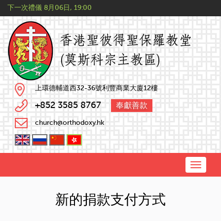
下一次禮儀
8月06日, 19:00
上環德輔道西32-36號利豐商業大廈12樓
+852 3585 8767
奉獻善款
church@orthodoxy.hk
Toggle
naviga
新的捐款支付方式