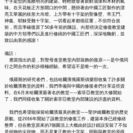
十字架型的寬敞明亮的建築。輕輕散發著新鮮油漆和木材的氣
味。在天花板正方形開口的中間，懸掛著由中國工匠製作的漂
亮又華麗的枝形大吊燈。上方帶有十字架的聖像壁、帝王門、
神龕、耶穌受難十字架。一切看起來都很莊重，不但符合規
矩，而且準確復原了
50
多年前的陳設。向那些決定修復教堂建
築的中方領導們以及進行修繕的中國工匠們，深深地鞠躬，並
致以由衷的感謝！
備註：
應當指出的是，對聖母進堂教堂內部裝飾的復原——是中俄同
行之間合作的初步積極經驗。希望這不是唯一的一次。
俄羅斯的研究者們，包括哈爾濱俄羅斯俱樂部收集了許多關
於哈爾濱教堂的資料，我們準備與中國的修復者們分享這些資
料。在
6
月末哈爾濱最著名的教堂——索菲亞教堂的大修開始
了，我們同樣收集了關於索菲亞教堂內部陳設的詳盡的資料。
我們也希望能保留哈爾濱最美的教堂——聖伊維爾教堂的歷史
原貌。從
2016
年開始了該教堂的修復工作，建築本身已經修繕
整齊，但在教堂原來的
7
個圓頂上大概由於設計錯誤安裝了不知
是何物的尖狀物，而不是東正教的十字架，明顯與教堂的原樣