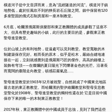
橫道河子從中文音譯而來，意為“流經隧道的河流”。橫道河子鎮
地勢低，處於狂風吹不到的狹長岩石丘陵之間。鎮中保留有
120
多座堅固的俄式石制房屋和一座木制教堂。
6
月底，哈爾濱俄羅斯俱樂部和東正教團體的成員參觀了這座不
大、但具有歷史趣味的小鎮，此行的主要目的是，參觀東正教
聖母進堂教堂。
位於山坡上的有利地勢，從遠處可以見到教堂。教堂寬敞的木
制建築保存完好。粗而長的原木，似乎是松木，嚴絲合縫地連
接在一起，立刻就感覺到是俄羅斯巧匠的傑作。高高的鐘樓上
裝飾有穹頂——在燦爛的夏日陽光下閃爍著金色的光芒。沿著長
而寬闊的臺階走向教堂，頓感莊嚴氣息
......
聖母進堂教堂於
1903
年
12
月被祝聖，自然就成了中國東北地區
最古老的東正教教堂。而哈爾濱的聖伊維爾教堂和聖母安息教
堂聖化於
1908
年。聖母進堂教堂的獨特性還在於
:
它是目前中國
保存下來的唯一的木制東正教教堂！
2017
年秋，東正教團體中的中國成員于志強，見到了我們這些