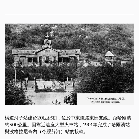
橫道河子站建於
20
世紀初，位於中東鐵路東部支線。距哈爾濱
約
300
公里。因靠近這座大型火車站，
1901
年完成了哈爾濱站
與波格拉尼奇內（今綏芬河）站的接軌。