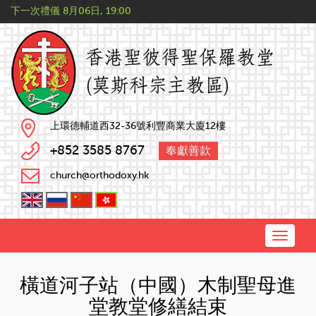
下一次禮儀
8月06日, 19:00
上環德輔道西32-36號利豐商業大廈12樓
+852 3585 8767
奉獻善款
church@orthodoxy.hk
Toggle
naviga
橫道河子站（中國）木制聖母進
堂教堂修繕結束