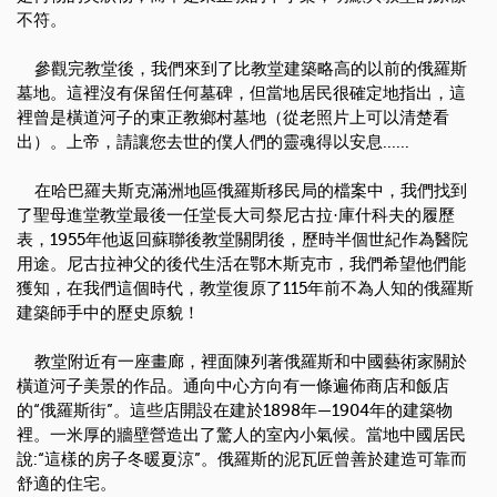
不符。
參觀完教堂後，我們來到了比教堂建築略高的以前的俄羅斯
墓地。這裡沒有保留任何墓碑，但當地居民很確定地指出，這
裡曾是橫道河子的東正教鄉村墓地（從老照片上可以清楚看
出）。上帝，請讓您去世的僕人們的靈魂得以安息
......
在哈巴羅夫斯克滿洲地區俄羅斯移民局的檔案中，我們找到
了聖母進堂教堂最後一任堂長大司祭尼古拉·庫什科夫的履歷
表，
1955
年他返回蘇聯後教堂關閉後，歷時半個世紀作為醫院
用途。尼古拉神父的後代生活在鄂木斯克市，我們希望他們能
獲知，在我們這個時代，教堂復原了
115
年前不為人知的俄羅斯
建築師手中的歷史原貌！
教堂附近有一座畫廊，裡面陳列著俄羅斯和中國藝術家關於
橫道河子美景的作品。通向中心方向有一條遍佈商店和飯店
的“俄羅斯街”。這些店開設在建於
1898
年—
1904
年的建築物
裡。一米厚的牆壁營造出了驚人的室內小氣候。當地中國居民
說
:
“這樣的房子冬暖夏涼”。俄羅斯的泥瓦匠曾善於建造可靠而
舒適的住宅。