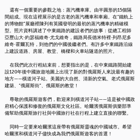
還有一個重要的參觀之地：蒸汽機車庫。由半圓形的
15
個隔
間組成。現在這裡展示的是古老的蒸汽機車和車廂。在“鐵軌上
的博物館”展廳裡陳列有英國發明的最初的蒸汽機車的精確模
型。照片資料講述了中東鐵路的建設者們的故事：從總工程師
亞歷山大·約瑟福維奇·尤戈維奇，鐵路局長德米特裡·列昂尼多
維奇·霍爾瓦特，到他們的中國後繼者們。有許多中東鐵路沿線
上建設道路、房屋、教堂、橋樑和火車站隧道的照片。
在我們此次行程結束前，想要指出的是，在中東鐵路開始建
設
120
年後中國旅遊地圖上出現了新的對俄羅斯人來說最有趣的
地方——橫道河子站。美麗的大自然、清新的空氣、老式俄羅斯
建築、“俄羅斯街”、俄羅斯的教堂！
尊敬的俄羅斯遊客們，歡迎來到橫道河子站——這是被中國政
府精心保護和修復的俄羅斯文化社區。哈爾濱俄羅斯俱樂部準
備幫助俄羅斯旅行社與中國旅行社在行程上建立直接的聯繫。
同時一定要來哈爾濱這座帶有俄羅斯靈魂的中國城市。希望
哈爾濱和橫道河子儘快成為我們俄羅斯遊客的首選！