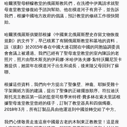
哈爾濱聖母帡幪教堂的俄羅斯教民們，在洗禮中伊萬請求就聖
母進堂教堂修復給予諮詢幫助。他在橫道河子有房子，並告訴
我們，根據中國地方政府的倡議，預計教堂的修繕工作很快開
始。
哈爾濱俄羅斯俱樂部根據《中國東北俄羅斯歷史存留文物恢復
規劃》的文件下，早已積累了有關俄羅斯教堂和墓地的資料，
該《規劃》於
2015
年春在中國大連召開在中國的同胞協調委員
會會議上被通過。我們已經有了聖母進堂教堂的室內陳設的老
照片，照片由鄂木斯克的伊莉娜·米哈伊洛夫娜·紮特沃爾尼茨卡
雅提供，她當年在橫道河子出生和成長，後來隨父母回到了蘇
聯。
根據這些資料，我們向中方提出了聖像壁、神龕、耶穌受難十
字架圖紙方面的建議，提出了聖像的正確擺放順序。符拉迪沃
斯托克主教區第一區的監督司祭季米特裡·費多林在索夫里諾根
據聖母進堂教堂曾經的樣子，訂制了教堂器具和四個燭臺。
2018
年
3
月，所有訂製品具由他運送到中國並轉交給了中方。
我們心懷敬畏走進這座中國最古老的木制東正教教堂！這是座