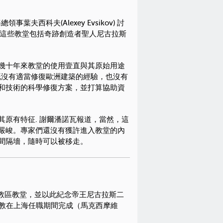
海總領事
葉夫西科夫
(Alexey Evsikov) 討
。這些教堂包括奇跡創造者聖人尼古拉斯
幾十年來教堂的使用壹直與其原始用途
既沒有適當修復歐洲建築的經驗，也沒有
和技術的科學修復方案，並打算協助資
原有特征. 謝爾潘諾瓦報道，當然，這
嚴峻。專家們還沒有獲許進入教堂的內
間隔墻，隨時可以被移走。
事教區教堂，並以此紀念帝王尼古拉斯二
教在上海任職期間完成（馬克西摩維