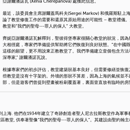
亞謝爾潘諾瓦 (Xenia Cherepanova) 處獲此信息
。
最近，該委員會主席謝爾蓋馬科夫(Sergei Markov) 和俄羅斯駐上
論了教堂修復工作的需要和還原其原始用途的可能性 – 教堂禮儀
教堂和“我們的聖母---罪人的保人” 大教堂。
齊妮亞謝爾潘諾瓦解釋到，聖彼得堡專家很關心教堂的狀況，因為
大相徑庭，專家們準備提供幫助將它們恢復到良好狀態
。
“在中國
這樣的願望，更不用說東正教教堂了
。
我們準備建立壹個包含方法
深專家,” 謝爾潘諾瓦說
。
根據專家們的初步評估，教堂建築狀基本良好，但需要修繕並恢復其
些教堂是沒有十字架的。外墻的形狀不算差，因為上海的氣候並不
部，但是遊客們曾提到壁畫被粉刷覆蓋著，裏面壹直放有臨時的房
民到上海. 他們在1934年建立了奇跡創造者聖人尼古拉斯教堂作為軍
教堂, 供奉著聖像“我們的聖母---罪人的保人”
。
其建設由聖約翰主