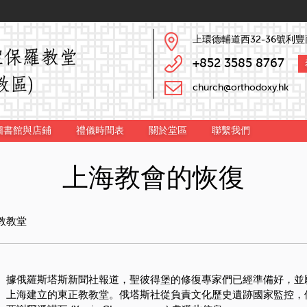
上環德輔道西32-36號利豐
+852 3585 8767
church@orthodoxy.hk
圖書館與店鋪
禮儀時間表
關於堂區
聯繫我們
上海教會的恢復
教教堂
據俄羅斯塔斯新聞社報道，聖彼得堡的修復專家們已經準備好，並
上海建立的東正教教堂
。
俄塔斯社從負責文化歷史遺跡國家監控，