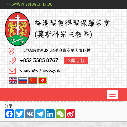
下一次禮儀
8月08日, 17:00
上環德輔道西32-36號利豐商業大廈12樓
+852 3585 8767
奉獻善款
church@orthodoxy.hk
Toggle
naviga
分享:
Facebook
Twitter
VK
Telegram
LinkedIn
WeChat
Sina
Weibo