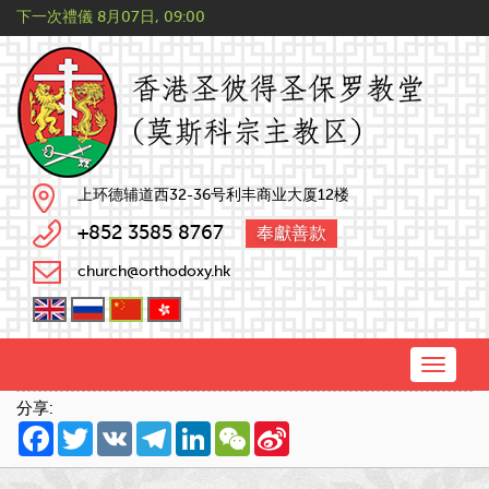
下一次禮儀
8月07日, 09:00
上环德辅道西32-36号利丰商业大厦12楼
+852 3585 8767
奉獻善款
church@orthodoxy.hk
Toggle
naviga
分享:
Facebook
Twitter
VK
Telegram
LinkedIn
WeChat
Sina
Weibo