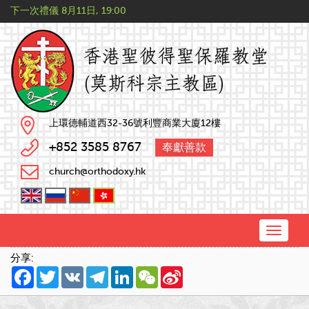
下一次禮儀
8月11日, 19:00
上環德輔道西32-36號利豐商業大廈12樓
+852 3585 8767
奉獻善款
church@orthodoxy.hk
Toggle
naviga
分享:
Facebook
Twitter
VK
Telegram
LinkedIn
WeChat
Sina
Weibo