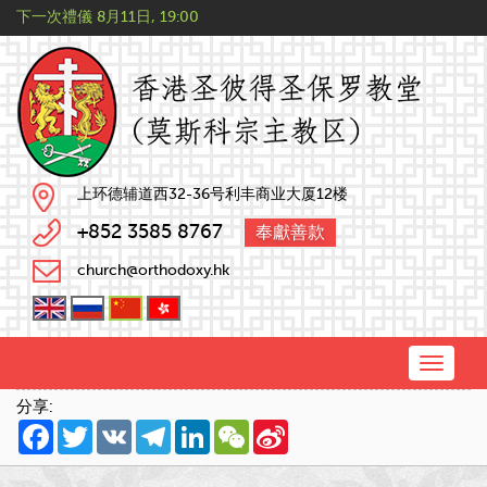
下一次禮儀
8月11日, 19:00
上环德辅道西32-36号利丰商业大厦12楼
+852 3585 8767
奉獻善款
church@orthodoxy.hk
Toggle
naviga
分享:
Facebook
Twitter
VK
Telegram
LinkedIn
WeChat
Sina
Weibo