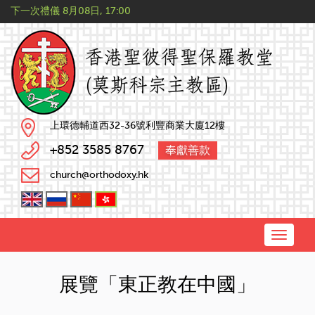
下一次禮儀
8月08日, 17:00
上環德輔道西32-36號利豐商業大廈12樓
+852 3585 8767
奉獻善款
church@orthodoxy.hk
Toggle
naviga
展覽「東正教在中國」