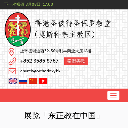
下一次禮儀
8月08日, 17:00
上环德辅道西32-36号利丰商业大厦12楼
+852 3585 8767
奉獻善款
church@orthodoxy.hk
Toggle
naviga
展览「东正教在中国」