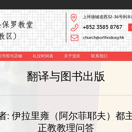
上环德辅道西32-36号利丰
+852 3585 8767
church@orthodoxy.hk
图书馆与店铺
礼仪时间表
关于堂区
联系我们
翻译与图书出版
者: 伊拉里雍（阿尔菲耶夫）都
正教教理问答