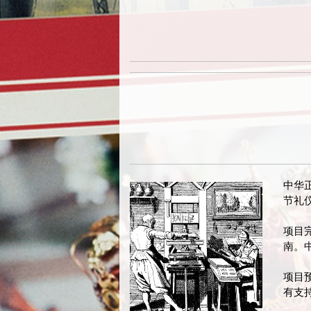
中华
节礼
项目
南。
项目
有支