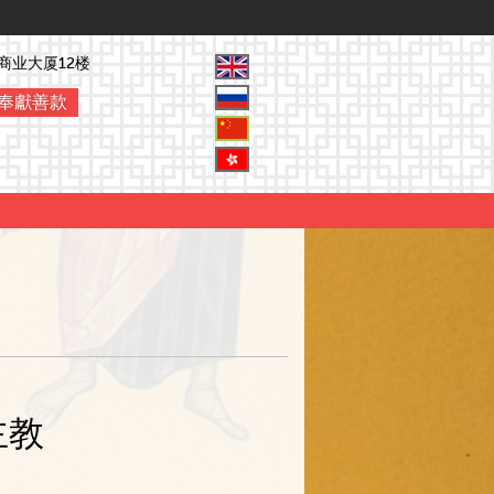
商业大厦12楼
奉獻善款
主教