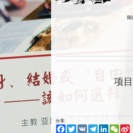
我
项目
分享:
Facebook
Twitter
VK
Telegram
LinkedIn
WeCha
S
W