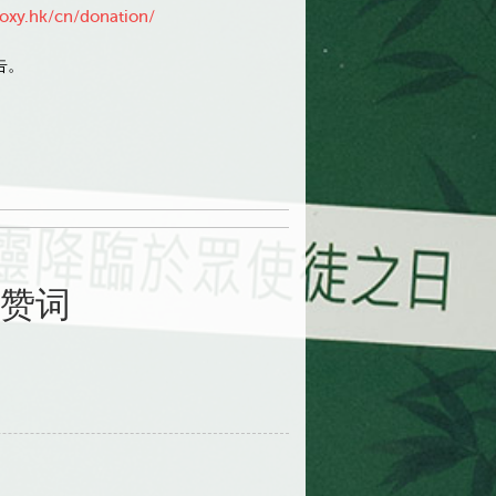
doxy.hk/cn/donation/
告。
赞词