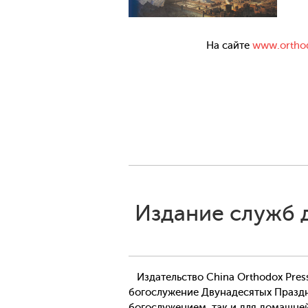
На сайте
www.ortho
Издание служб 
Издательство China Orthodox Pres
богослужение Двунадесятых Праздни
богослужением, так и для домашне