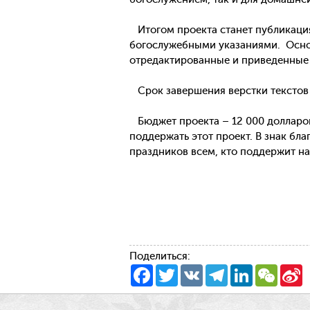
Итогом проекта станет публикация
богослужебными указаниями. Основ
отредактированные и приведенные 
Срок завершения верстки текстов –
Бюджет проекта – 12 000 долларов
поддержать этот проект. В знак бл
праздников всем, кто поддержит н
Поделиться:
Facebook
Twitter
VK
Telegram
LinkedIn
WeCha
S
W