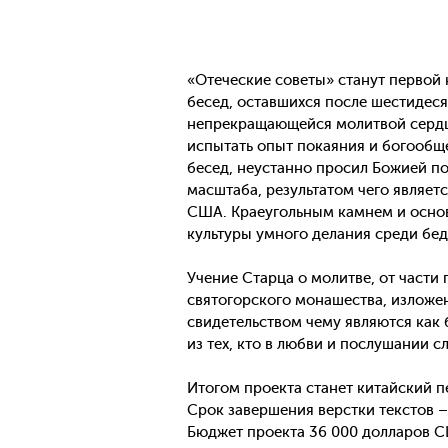
«Отеческие советы» станут первой 
бесед, оставшихся после шестидес
непрекращающейся молитвой сердца
испытать опыт покаяния и богообщ
бесед, неустанно просил Божией п
масштаба, результатом чего являет
США. Краеугольным камнем и основ
культуры умного делания среди бе
Учение Старца о молитве, от части
святогорского монашества, изложе
свидетельством чему являются как б
из тех, кто в любви и послушании с
Итогом проекта станет китайский п
Срок завершения верстки текстов –
Бюджет проекта 36 000 долларов СШ