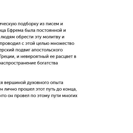
тическую подборку из писем и
рца Ефрема была постоянной и
 людям обрести эту молитву и
 проводил с этой целью множество
ерский подвиг апостольского
реции, и невероятный ее расцвет в
распространение богатства
тся вершиной духовного опыта
 лично прошел этот путь до конца,
 что он провел по этому пути многих