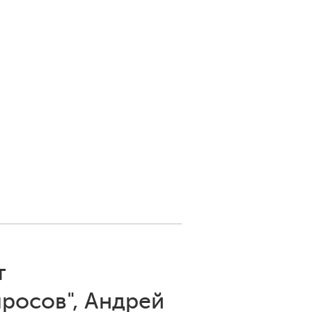
т
просов", Андрей