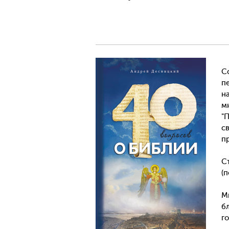
С
п
н
м
"
с
п
С
(
М
б
г