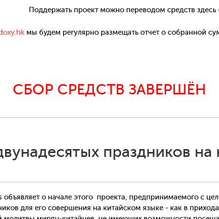
Поддержать проект можно переводом средств здесь
doxy.hk
мы будем регулярно размещать отчет о собранной с
СБОР СРЕДСТВ ЗАВЕРШЁН
двунадесятых праздников на 
s объявляет о начале этого проекта, предпринимаемого с це
ков для его совершения на китайском языке - как в приходах
й молитвы мирян-китайцев, не имеющих возможности посещат