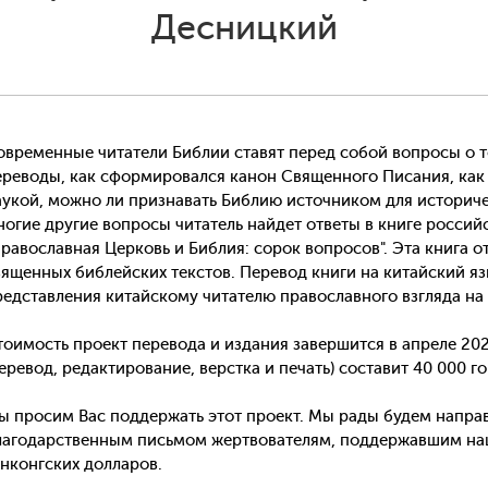
Десницкий
овременные читатели Библии ставят перед собой вопросы о 
ереводы, как сформировался канон Священного Писания, как
аукой, можно ли признавать Библию источником для историче
ногие другие вопросы читатель найдет ответы в книге росси
Православная Церковь и Библия: сорок вопросов". Эта книга 
вященных библейских текстов. Перевод книги на китайский яз
редставления китайскому читателю православного взгляда н
тоимость проект перевода и издания завершится в апреле 202
перевод, редактирование, верстка и печать) составит 40 000 г
ы просим Вас поддержать этот проект. Мы рады будем направ
лагодарственным письмом жертвователям, поддержавшим наш
онконгских долларов.