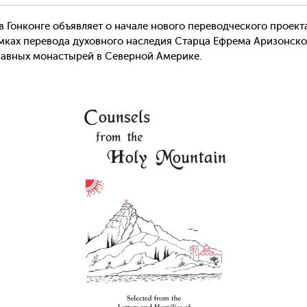
в Гонконге объявляет о начале нового переводческого проект
мках перевода духовного наследия Старца Ефрема Аризонског
лавных монастырей в Северной Америке.