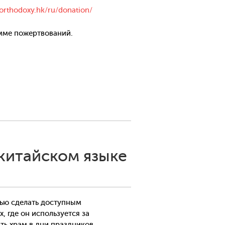
orthodoxy.hk/ru/donation/
умме пожертвований.
китайском языке
лью сделать доступным
, где он используется за
ь храм в дни праздников.