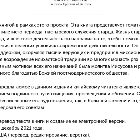
книгой в рамках этого проекта. Эта книга представлчет тема
ятилетнего периода
пастырского служения старца. Жизнь ста
, и всю свою деятельность он направил на то, чтобы помочь
ения в нелегких условиях современной действительности. Он
оддержки, окормлял тысячи верующих и предпринял миссион
ся возрождение исихастской традиции во многих монастырях Г
ным мотивом всех его начинаний была молитва Иисусова и 
дного благодатью Божией постмодернистского общества.
 предлагаемое в данном издании китайскому читателю являе
нием подлинного пути очищения, просвещения и обожения. Он
есчисленные его чудотворения, так, в большей степени и то,
ледовал его советам.
еревод текста книги и создание ее электронной версии.
 декабрь 2021 года.
А (перевод, редактирование, верстка).