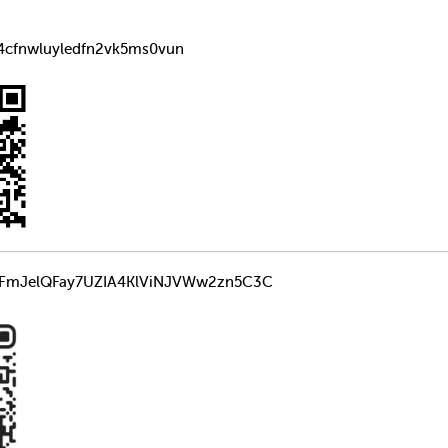
4cfnwluyledfn2vk5ms0vun
JelQFay7UZIA4KlViNJVWw2zn5C3C