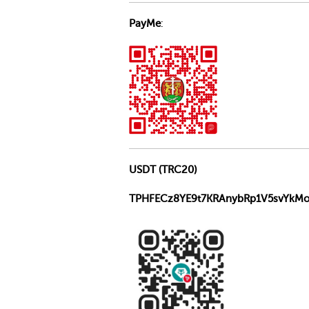
PayMe
:
USDT (TRC20)
TPHFECz8YE9t7KRAnybRp1V5svYkMo