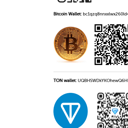
Bitcoin Wallet:
bc1qzq8nnxxlwx260ld
TON wallet
:
UQBHSWDkYKOhewQ6HFm