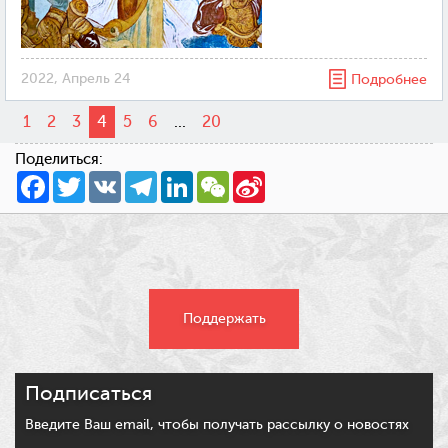
2022, Апрель 24
Подробнее
1
2
3
4
5
6
...
20
Поделиться:
Facebook
Twitter
VK
Telegram
LinkedIn
WeChat
Sina
Weibo
Поддержать
Подписаться
Введите Ваш email, чтобы получать рассылку о новостях