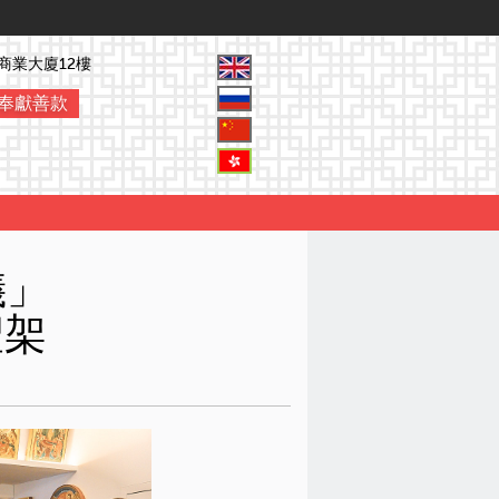
商業大廈12樓
奉獻善款
儀」
聖架