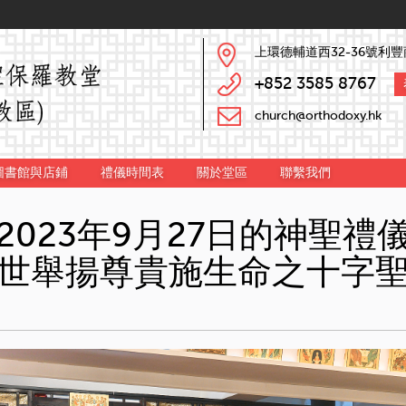
上環德輔道西32-36號利豐
+852 3585 8767
church@orthodoxy.hk
圖書館與店鋪
禮儀時間表
關於堂區
聯繫我們
2023年9月27日的神聖禮
世舉揚尊貴施生命之十字