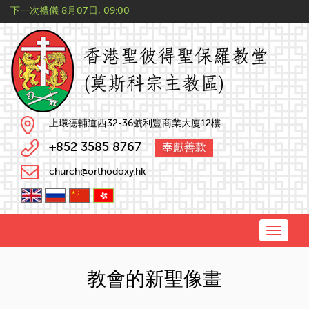
下一次禮儀
8月07日, 09:00
上環德輔道西32-36號利豐商業大廈12樓
+852 3585 8767
奉獻善款
church@orthodoxy.hk
Toggle
naviga
教會的新聖像畫