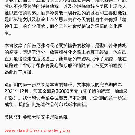
境內不少隱修院的靜修傳統，以及令靜修傳統在美國出現令人
難以置信的興盛。厄弗冷長老一切行動的的基石和主要動機就
是耶穌禱文以及藉著上帝的恩典去在今天的社會中去傳播「精
神作工」的文化傳承，而今天的社會就是缺乏這樣的文化傳
承。
本書收錄了部份厄弗冷長老關於禱告的教導，是聖山苦修傳統
的精要，表達了淨化、啟蒙和神化之路上的真正經驗。他自己
直到最後也走在這路途上，他無數的奇跡為此作了見證，他在
這路途上帶領了很多有愛心和順服的追隨者，在更大的程度上
為此作了見證。
這計劃的第一步成果是本書的翻譯。文本排版的完成期限為
2021年12月，預算金額為36000美元（電子版的翻譯、編輯及
排版）。我們懇切希望各位能支持本計劃。此計劃的第一步完
成後，我們計劃把這作品付印成紙本書籍。
美國亞利桑那大聖安多尼隱修院
www.stanthonysmonastery.org