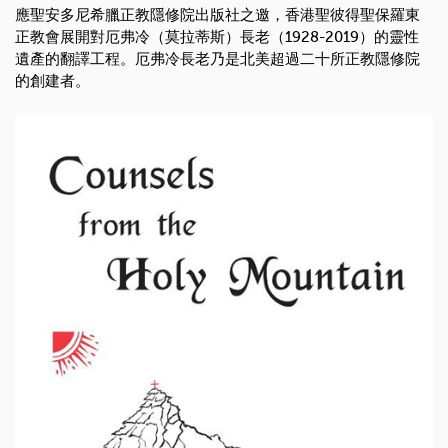
應聖安多尼希臘正教隱修院出版社之邀，香港聖彼得聖保羅東
正教會展開對厄弗冷（莫拉蒂斯）長老（1928-2019）的靈性
遺產的翻譯工程。厄弗冷長老乃是北美超過二十所正教隱修院
的創建者。