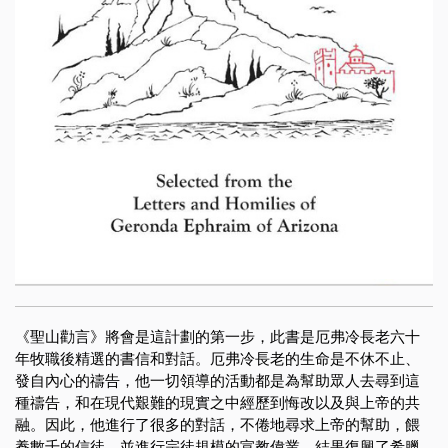
《聖山勸言》將會是這計劃的第一步，此書是厄弗冷長老六十
年牧職後精選的書信和對話。厄弗冷長老的生命是不休不止、
發自內心的禱告，他一切領導的活動都是為幫助眾人去尋到這
種禱告，和在現代艱難的現實之中經歷到悔改以及與上帝的共
融。因此，他進行了很多的對話，不倦地尋求上帝的幫助，餵
養數千的信徒，並進行宗徒規模的宣教偉業，結果復興了希臘