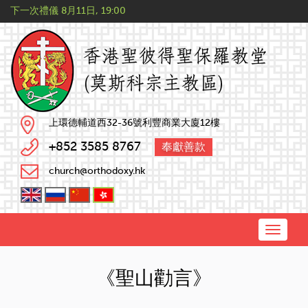
下一次禮儀
8月11日, 19:00
上環德輔道西32-36號利豐商業大廈12樓
+852 3585 8767
奉獻善款
church@orthodoxy.hk
Toggle
naviga
《聖山勸言》