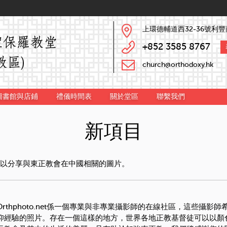
上環德輔道西32-36號利豐
+852 3585 8767
church@orthodoxy.hk
圖書館與店鋪
禮儀時間表
關於堂區
聯繫我們
新項目
net”以分享與東正教會在中國相關的圖片。
Orthphoto.net
係一個專業與非專業攝影師的在線社
區，
這些攝影師
仰經驗的照片。
存在一個這樣的地方，
世界各地正教基督徒可以以顏