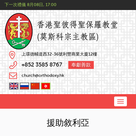
下一次禮儀
8月08日, 17:00
上環德輔道西32-36號利豐商業大廈12樓
+852 3585 8767
奉獻善款
church@orthodoxy.hk
Toggle
naviga
援助敘利亞