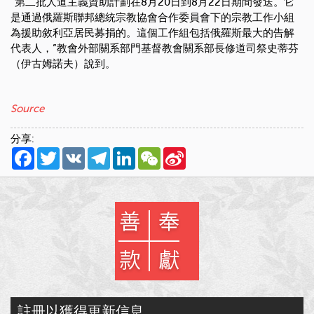
“第二批人道主義資助計劃在8月20日到8月22日期間發送。它
是通過俄羅斯聯邦總統宗教協會合作委員會下的宗教工作小組
為援助敘利亞居民募捐的。這個工作組包括俄羅斯最大的告解
代表人，”教會外部關系部門基督教會關系部長修道司祭史蒂芬
（伊古姆諾夫）說到。
Source
分享:
Facebook
Twitter
VK
Telegram
LinkedIn
WeChat
Sina
Weibo
註冊以獲得更新信息