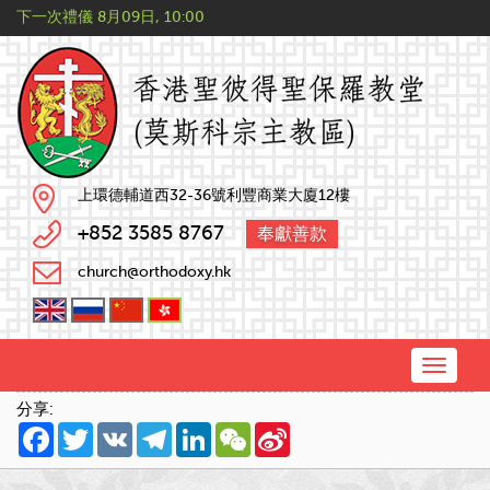
下一次禮儀
8月09日, 10:00
上環德輔道西32-36號利豐商業大廈12樓
+852 3585 8767
奉獻善款
church@orthodoxy.hk
Toggle
naviga
分享:
Facebook
Twitter
VK
Telegram
LinkedIn
WeChat
Sina
Weibo