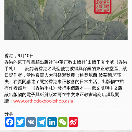
香港，9月10日
香港的東正教書籍出版社“中華正教出版社”出版了夏季號《香港
手札》——記錄著香港名爲聖使徒彼得與保羅的東正教堂區。該
日記作者，堂區負責人大司祭遲秋農（迪奧尼西·波茲德尼耶
夫）在頁間講述了關於香港東正教會的日常生活。出版物中插
有作者照片。《香港手札》發行兩個版本——俄文版與中文版。
該出版物的電子與紙質版本可在中文東正教書籍商店獲取閱
讀：
www.orthodoxbookshop.asia
分享:
Facebook
Twitter
VK
Telegram
LinkedIn
WeChat
Sina
Weibo