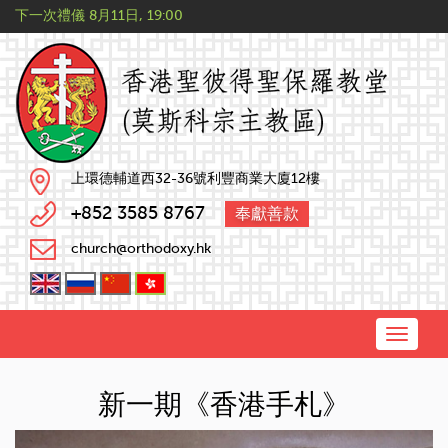
下一次禮儀
8月11日, 19:00
上環德輔道西32-36號利豐商業大廈12樓
+852 3585 8767
奉獻善款
church@orthodoxy.hk
Toggle
naviga
新一期《香港手札》