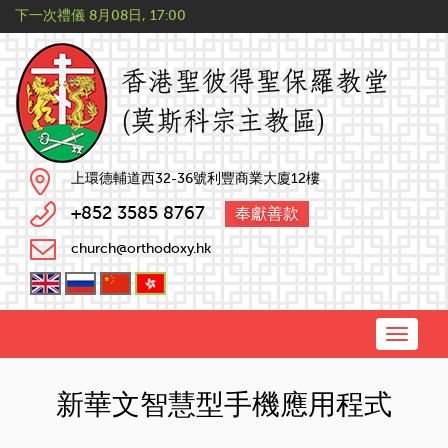
下一次禮儀
8月08日, 17:00
上環德輔道西32-36號利豐商業大廈12樓
+852 3585 8767
奉獻善款
church@orthodoxy.hk
Toggle
naviga
新華文智慧型手機應用程式