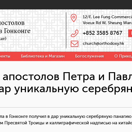
12/F, Lee Fung Commercia
Voeux Rd W, Sheung Wan
+852 3585 8767
church@orthodoxy.hk
оекты
Библиотека и Магазин
Богослужения
О Прихо
 апостолов Петра и Павл
дар уникальную серебря
ла в Гонконге получил в дар уникальную серебряную панагию 
ом Пресвятой Троицы и каллиграфической надписью на китай