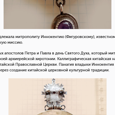
адлежала митрополиту Иннокентию (Фигуровскому), известно
скую миссию.
х апостолов Петра и Павла в день Святого Духа, который м
воей архиерейской хиротонии. Каллиграфическая китайская н
тайской Православной Церкви. Панагия владыки Иннокентия
в Китае через создание китайской церковной 