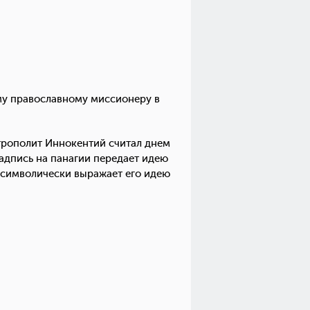
му православному миссионеру в
итрополит Иннокентий считал днем
адпись на панагии передает идею
 символически выражает его идею
культурной традиции.