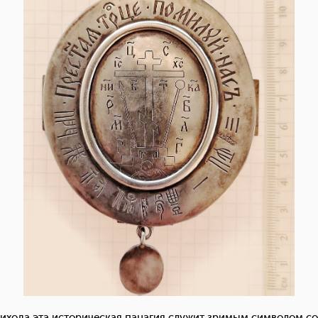
рихода эта историческая панагия служит зримым символом со