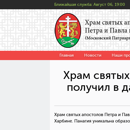
Ближайшая служба:
Август 06, 19:00
Главная
Новости
Наши пр
Храм святых
получил в 
Храм святых апостолов Петра и Пав
Харбине. Панагия уникальна образ