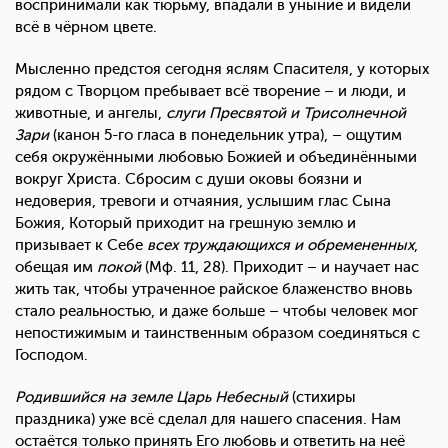
воспринимали как тюрьму, впадали в уныние и видели
всё в чёрном цвете.
Мысленно предстоя сегодня яслям Спасителя, у которых
рядом с Творцом пребывает всё творение – и люди, и
животные, и ангелы,
слуги Пресвятой и Трисолнечной
Зари
(канон 5-го гласа в понедельник утра), – ощутим
себя окружёнными любовью Божией и объединёнными
вокруг Христа. Сбросим с души оковы боязни и
недоверия, тревоги и отчаяния, услышим глас Сына
Божия, Который приходит на грешную землю и
призывает к Себе
всех труждающихся и обремененных
,
обещая им
покой
(Мф. 11, 28). Приходит – и научает нас
жить так, чтобы утраченное райское блаженство вновь
стало реальностью, и даже больше – чтобы человек мог
непостижимым и таинственным образом соединяться с
Господом.
Родившийся на земле Царь Небесный
(стихиры
праздника) уже всё сделал для нашего спасения. Нам
остаётся только принять Его любовь и ответить на неё