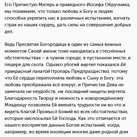
Его Пречистую Матерь и праведного Иосифа Обручника,
мы понимаем, что только любовь к Богу и людям
способна укрепить нас в различных испытаниях, изгнать
страх из наших сердец, дать силы на совершение добрых
дел.
Ведь Пресвятая Богородица в один из самых важных
моментов Своей жизни тоже находилась в стеснённых
обстоятельствах – в чужом городе, в пустынном месте, в
пещере для скота. Однако убогий
вертеп показался Ей
прекрасной палатой
(тропарь Предпразднства), потому
что Её сердце переполняла любовь к Сыну и Богу: эта
любовь преображала всё вокруг, и Пречистая Дева не
замечала ни неудобств, ни
последней нищеты
вертепа.
Благодарность Творцу и нежность к новорождённому
Младенцу позволяла Ей вменять трудности ни во что и
видеть благой Промысл Божий во всех обстоятельствах,
которые ниспосылал Ей Господь. Как это отличается от
нашего восприятия данных Богом испытаний, когда,
например, во время изоляции многие даже родной дом