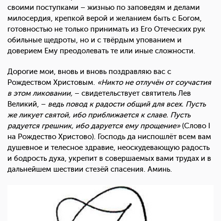
своими поступками – жизнью по заповедям и делами
милосердия, крепкой верой и желанием быть с Богом,
готовностью не только принимать из Его Отеческих рук
обильные щедроты, но и с твёрдым упованием и
доверием Ему преодолевать те или иные сложности.
Дорогие мои, вновь и вновь поздравляю вас с
Рождеством Христовым.
«Никто не отлучён от соучастия
в этом ликовании,
– свидетельствует святитель Лев
Великий, –
ведь повод к радости общий для всех. Пусть
же ликует святой, ибо приближается к славе. Пусть
радуется грешник, ибо даруется ему прощение»
(Слово I
на Рождество Христово). Господь да ниспошлёт всем вам
душевное и телесное здравие, неоскудевающую радость
и бодрость духа, укрепит в совершаемых вами трудах и в
дальнейшем шествии стезёй спасения. Аминь.