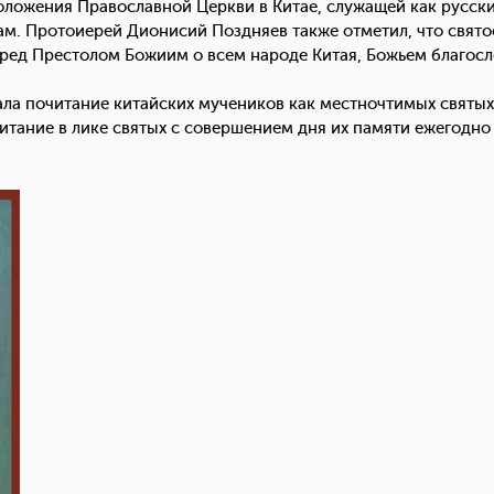
оложения Православной Церкви в Китае, служащей как русск
. Протоиерей Дионисий Поздняев также отметил, что святос
пред Престолом Божиим о всем народе Китая, Божьем благосл
ла почитание китайских мучеников как местночтимых святых в
тание в лике святых с совершением дня их памяти ежегодно 