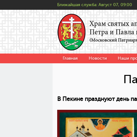
Ближайшая служба:
Август 07, 09:00
Главная
Новости
Наши пр
Па
В Пекине празднуют день па