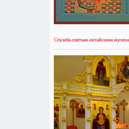
Cлужба святым китайским мучен