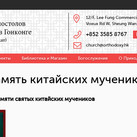
12/F, Lee Fung Commercia
Voeux Rd W, Sheung Wan
+852 3585 8767
church@orthodoxy.hk
оекты
Библиотека и Магазин
Богослужения
О Прихо
мять китайских мучени
мяти святых китайских мучеников