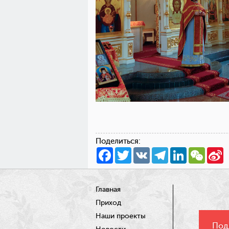
Поделиться:
Facebook
Twitter
VK
Telegram
LinkedIn
WeCha
S
W
Главная
Приход
Наши проекты
Под