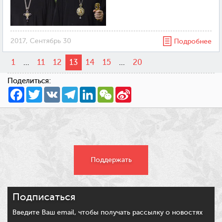
2017, Сентябрь 30
Подробнее
1
...
11
12
13
14
15
...
20
Поделиться:
Facebook
Twitter
VK
Telegram
LinkedIn
WeChat
Sina
Weibo
Поддержать
Подписаться
Введите Ваш email, чтобы получать рассылку о новостях