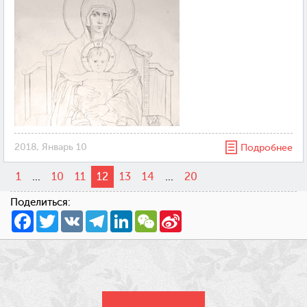
2018, Январь 10
Подробнее
1
...
10
11
12
13
14
...
20
Поделиться:
Facebook
Twitter
VK
Telegram
LinkedIn
WeChat
Sina
Weibo