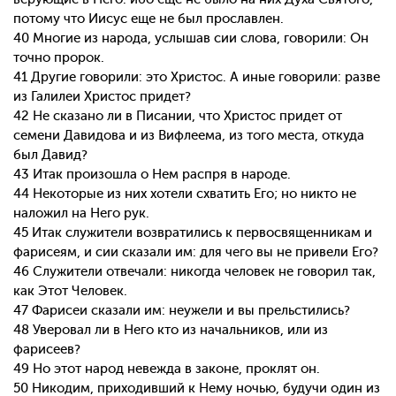
потому что Иисус еще не был прославлен.
40 Многие из народа, услышав сии слова, говорили: Он
точно пророк.
41 Другие говорили: это Христос. А иные говорили: разве
из Галилеи Христос придет?
42 Не сказано ли в Писании, что Христос придет от
семени Давидова и из Вифлеема, из того места, откуда
был Давид?
43 Итак произошла о Нем распря в народе.
44 Некоторые из них хотели схватить Его; но никто не
наложил на Него рук.
45 Итак служители возвратились к первосвященникам и
фарисеям, и сии сказали им: для чего вы не привели Его?
46 Служители отвечали: никогда человек не говорил так,
как Этот Человек.
47 Фарисеи сказали им: неужели и вы прельстились?
48 Уверовал ли в Него кто из начальников, или из
фарисеев?
49 Но этот народ невежда в законе, проклят он.
50 Никодим, приходивший к Нему ночью, будучи один из