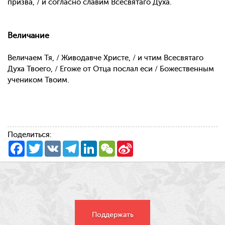
призва, / и согласно славим Всесвятаго Духа.
Величание
Величаем Тя, / Живодавче Христе, / и чтим Всесвятаго
Духа Твоего, / Егоже от Отца послал еси / Божественным
учеником Твоим.
Поделиться:
Facebook
Twitter
VK
Telegram
LinkedIn
WeChat
Sina
Weibo
Поддержать