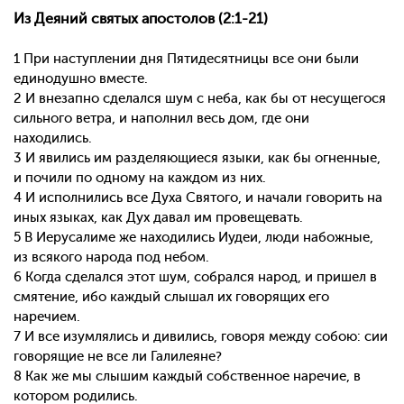
Из Деяний святых апостолов (2:1-21)
1 При наступлении дня Пятидесятницы все они были
единодушно вместе.
2 И внезапно сделался шум с неба, как бы от несущегося
сильного ветра, и наполнил весь дом, где они
находились.
3 И явились им разделяющиеся языки, как бы огненные,
и почили по одному на каждом из них.
4 И исполнились все Духа Святого, и начали говорить на
иных языках, как Дух давал им провещевать.
5 В Иерусалиме же находились Иудеи, люди набожные,
из всякого народа под небом.
6 Когда сделался этот шум, собрался народ, и пришел в
смятение, ибо каждый слышал их говорящих его
наречием.
7 И все изумлялись и дивились, говоря между собою: сии
говорящие не все ли Галилеяне?
8 Как же мы слышим каждый собственное наречие, в
котором родились.