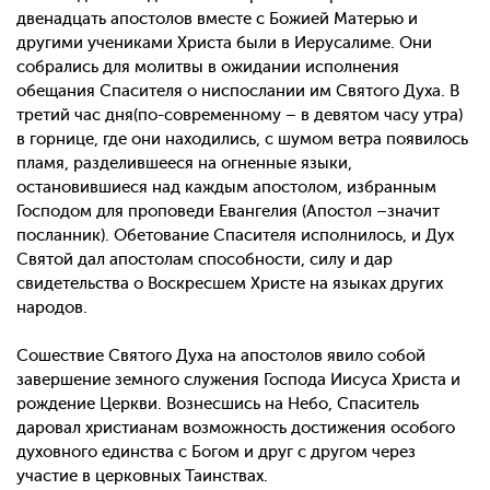
двенадцать апостолов вместе с Божией Матерью и
другими учениками Христа были в Иерусалиме. Они
собрались для молитвы в ожидании исполнения
обещания Спасителя о ниспослании им Святого Духа. В
третий час дня(по-современному – в девятом часу утра)
в горнице, где они находились, с шумом ветра появилось
пламя, разделившееся на огненные языки,
остановившиеся над каждым апостолом, избранным
Господом для проповеди Евангелия (Апостол –значит
посланник). Обетование Спасителя исполнилось, и Дух
Святой дал апостолам способности, силу и дар
свидетельства о Воскресшем Христе на языках других
народов.
Сошествие Святого Духа на апостолов явило собой
завершение земного служения Господа Иисуса Христа и
рождение Церкви. Вознесшись на Небо, Спаситель
даровал христианам возможность достижения особого
духовного единства с Богом и друг с другом через
участие в церковных Таинствах.