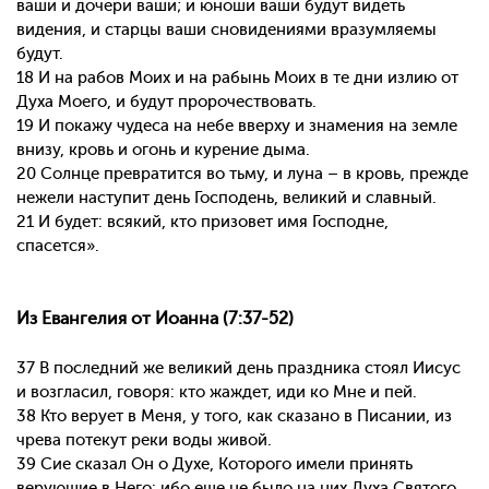
ваши и дочери ваши; и юноши ваши будут видеть
видения, и старцы ваши сновидениями вразумляемы
будут.
18 И на рабов Моих и на рабынь Моих в те дни излию от
Духа Моего, и будут пророчествовать.
19 И покажу чудеса на небе вверху и знамения на земле
внизу, кровь и огонь и курение дыма.
20 Солнце превратится во тьму, и луна – в кровь, прежде
нежели наступит день Господень, великий и славный.
21 И будет: всякий, кто призовет имя Господне,
спасется».
Из Евангелия от Иоанна (7:37-52)
37 В последний же великий день праздника стоял Иисус
и возгласил, говоря: кто жаждет, иди ко Мне и пей.
38 Кто верует в Меня, у того, как сказано в Писании, из
чрева потекут реки воды живой.
39 Сие сказал Он о Духе, Которого имели принять
верующие в Него: ибо еще не было на них Духа Святого,