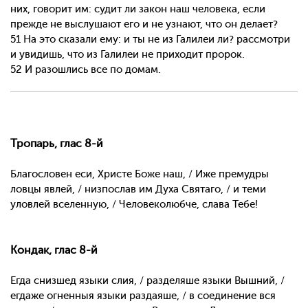
них, говорит им: судит ли закон наш человека, если
прежде не выслушают его и не узнают, что он делает?
51 На это сказали ему: и ты не из Галилеи ли? рассмотри
и увидишь, что из Галилеи не приходит пророк.
52 И разошлись все по домам.
Тропарь, глас 8-й
Благословен еси, Христе Боже наш, / Иже премудры
ловцы явлей, / низпослав им Духа Святаго, / и теми
уловлей вселенную, / Человеколюбче, слава Тебе!
Кондак, глас 8-й
Егда снизшед языки слия, / разделяше языки Вышний, /
егдаже огненныя языки раздаяше, / в соединение вся