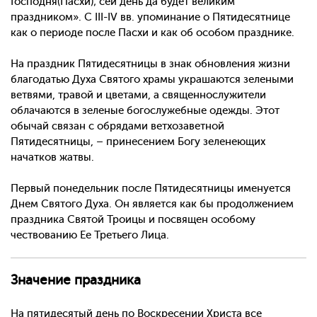
Господня(Пасхи); сей день да будет великим
праздником». С III-IV вв. упоминание о Пятидесятнице
как о периоде после Пасхи и как об особом празднике.
На праздник Пятидесятницы в знак обновления жизни
благодатью Духа Святого храмы украшаются зелеными
ветвями, травой и цветами, а священнослужители
облачаются в зеленые богослужебные одежды. Этот
обычай связан с обрядами ветхозаветной
Пятидесятницы, – принесением Богу зеленеющих
начатков жатвы.
Первый понедельник после Пятидесятницы именуется
Днем Святого Духа. Он является как бы продолжением
праздника Святой Троицы и посвящен особому
чествованию Ее Третьего Лица.
Значение праздника
На пятидесятый день по Воскресении Христа все