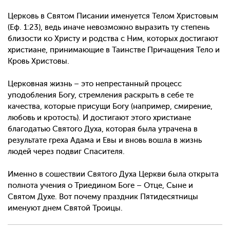
Церковь в Святом Писании именуется Телом Христовым
(Еф. 1:23), ведь иначе невозможно выразить ту степень
близости ко Христу и родства с Ним, которых достигают
христиане, принимающие в Таинстве Причащения Тело и
Кровь Христовы.
Церковная жизнь – это непрестанный процесс
уподобления Богу, стремления раскрыть в себе те
качества, которые присущи Богу (например, смирение,
любовь и кротость). И достигают этого христиане
благодатью Святого Духа, которая была утрачена в
результате греха Адама и Евы и вновь вошла в жизнь
людей через подвиг Спасителя.
Именно в сошествии Святого Духа Церкви была открыта
полнота учения о Триедином Боге – Отце, Сыне и
Святом Духе. Вот почему праздник Пятидесятницы
именуют днем Святой Троицы.