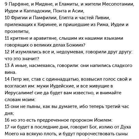
9 Парфяне, и Мидяне, и Еламиты, и жители Месопотамии,
Иудеи и Каппадокии, Понта и Асии,
10 Фригии и Памфилии, Египта и частей Ливии,
прилежащих к Киринее, и пришедшие из Рима, Иудеи и
прозелиты,
11 критяне и аравитяне, слышим их нашими языками
говорящих о великих делах Божиих?
12 И изумлялись все и, недоумевая, говорили друг другу:
что это значит?
13 А иные, насмехаясь, говорили: они напились сладкого
вина.
14 Петр же, став с одиннадцатью, возвысил голос свой и
возгласил им: мужи Иудейские, и все живущие в
Иерусалиме! сие да будет вам известно, и внимайте
словам моим:
15 они не пьяны, как вы думаете, ибо теперь третий час
дня;
16 но это есть предреченное пророком Иоилем:
17 «и будет в последние дни, говорит Бог, излию от Духа
Моего на всякую плоть, и будут пророчествовать сыны