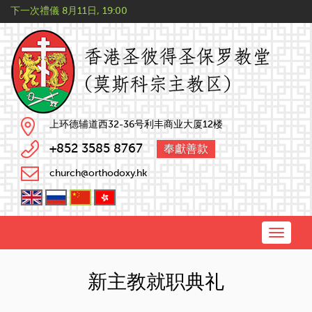
下一次禮儀
8月11日, 19:00
上环德辅道西32-36号利丰商业大厦12楼
+852 3585 8767
奉獻善款
church@orthodoxy.hk
Toggle
naviga
新主教就职典礼