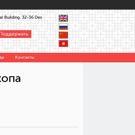
l Building, 32-36 Des
Поддержать
де
Контакты
копа