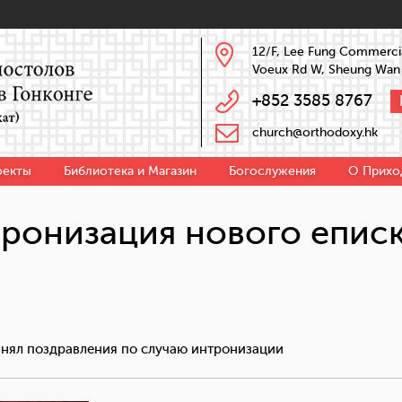
12/F, Lee Fung Commercia
Voeux Rd W, Sheung Wan
+852 3585 8767
church@orthodoxy.hk
оекты
Библиотека и Магазин
Богослужения
О Прихо
ронизация нового епис
инял поздравления по случаю интронизации