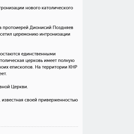
тронизации нового католического
га протоиерей Дионисий Поздняев
осетил церемонию интронизации
о остаются единственными
атолическая церковь имеет полную
воих епископов. На территории КНР
ет.
вной Церкви.
м, известная своей приверженностью