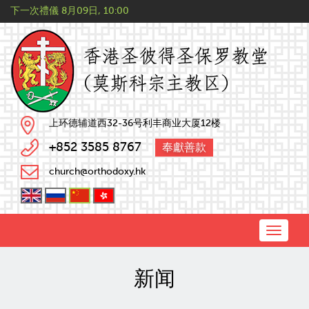
下一次禮儀
8月09日, 10:00
上环德辅道西32-36号利丰商业大厦12楼
+852 3585 8767
奉獻善款
church@orthodoxy.hk
Toggle
naviga
新闻