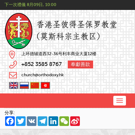
下一次禮儀
8月09日, 10:00
上环德辅道西32-36号利丰商业大厦12楼
+852 3585 8767
奉獻善款
church@orthodoxy.hk
Toggle
naviga
分享:
Facebook
Twitter
VK
Telegram
LinkedIn
WeChat
Sina
Weibo