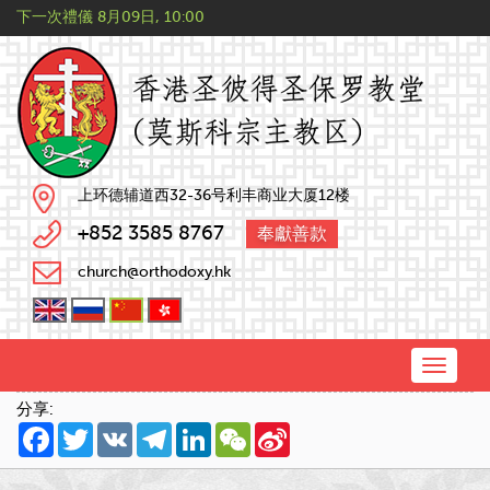
下一次禮儀
8月09日, 10:00
上环德辅道西32-36号利丰商业大厦12楼
+852 3585 8767
奉獻善款
church@orthodoxy.hk
Toggle
naviga
分享:
Facebook
Twitter
VK
Telegram
LinkedIn
WeChat
Sina
Weibo