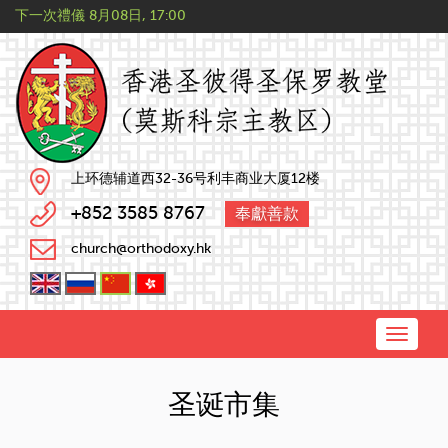
下一次禮儀
8月08日, 17:00
上环德辅道西32-36号利丰商业大厦12楼
+852 3585 8767
奉獻善款
church@orthodoxy.hk
Toggle
naviga
圣诞市集