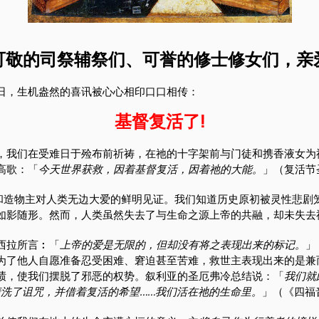
可敬的司祭辅祭们、可誉的修士修女们，亲
日，生机盎然的喜讯被心心相印口口相传：
基督复活了!
，我们在受难日于殓布前祈祷，在祂的十字架前与门徒和携香液女为
高歌：「
今天世界获救，因着基督复活，因着祂的大能。
」（复活节
和造物主对人类无边大爱的鲜明见证。我们知道历史原初被灵性悲剧
如影随形。然而，人类虽然失去了与生命之源上帝的共融，却未失去
西拉所言︰「
上帝的爱是无限的，但却没有将之表现出来的标记。
」
为了他人自愿准备忍受困难、窘迫甚至苦难，救世主表现出来的是兼
绩，使我们摆脱了邪恶的权势。叙利亚的圣厄弗冷总结说：「
我们就
清洗了诅咒，并借着复活的希望……我们活在祂的生命里。
」（《四福