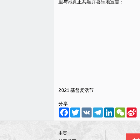
里与祂真正共融并喜乐地宣告：
2021 基督复活节
分享:
Facebook
Twitter
VK
Telegram
LinkedIn
WeCha
S
W
主页