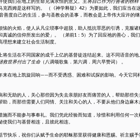
并使我们在地上的生命充满永恒的意义。主
将自己作为行善者的榜样
马克西姆是这样写的。 （《神学释疑》42）为要如此，我们应当在
福音善度自己的生活，参与圣教会的圣事，而教会是上帝伟大应许的继
烦恼的火焰，使人从凡尘琐事中超脱，助人抵抗罪恶的引诱，克服诸
和真诚的信仰所发出的爱」。 （弟前1：5）为了回应祂的善心，我
高理想来建立社会生活制度。
上将生活在不同国家的成千上亿的基督徒连结起来。这不同语音的地
拯救世界付出了生命
（八调颂歌集．第六调．周六早赞词） 。
年来在地上凯旋回响——而不受诱惑、困难和试探的影响。今天它同
病和无助的人，关心那些因为失去亲朋好友而痛苦的人，帮助那些失
帮助，而那些需要人们同情、关注和关心的人，不要从他们身边麻木
措施而不能参与事奉礼。我们凭此经验而知道，珍惜和利用任何一次
秘使我们与基督相连，且彼此相连。
活节快乐，祝你们从赋予生命的耶稣那里获得健康和恩赐。祈主赐予