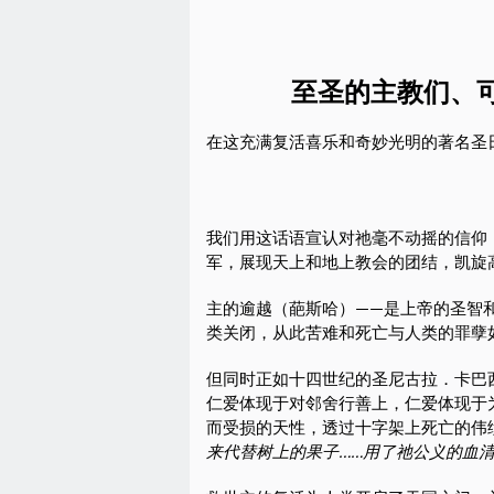
至圣的主教们、
在这充满复活喜乐和奇妙光明的著名圣
我们用这话语宣认对祂毫不动摇的信仰
军，展现天上和地上教会的团结，凯旋
主的逾越（葩斯哈）——是上帝的圣智
类关闭，从此苦难和死亡与人类的罪孽
但同时正如十四世纪的圣尼古拉．卡巴
仁爱体现于对邻舍行善上，仁爱体现于
而受损的天性，透过十字架上死亡的伟
来代替树上的果子……用了祂公义的血