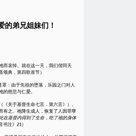
爱的弟兄姐妹们！
祂而哀悼。就在这一天，我们偕同天
圣颂典，第四歌首节）
笼罩：由于先祖的堕落，乐园之门对人
祂的慈悲与仁爱。
（《关于基督生命七言．第六言》）。
而有之。祂降生成人，恢复了人因罪孽
此在基督内得到了生命，吃了祂的身体
音书注》21）