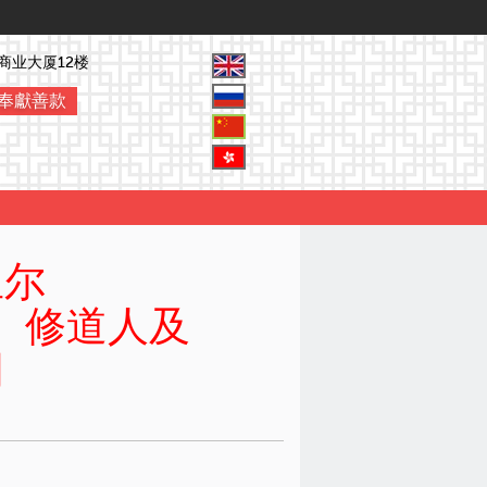
商业大厦12楼
奉獻善款
里尔
、修道人及
词