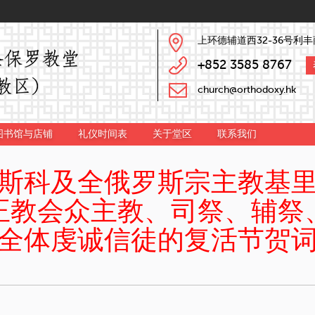
上环德辅道西32-36号利丰
+852 3585 8767
church@orthodoxy.hk
图书馆与店铺
礼仪时间表
关于堂区
联系我们
斯科及全俄罗斯宗主教基
正教会众主教、司祭、辅祭
全体虔诚信徒的复活节贺