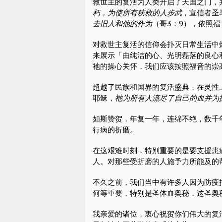
救世主的复活为人类开启了天国之门，
朽，为使所有获救的人步武
，宣信者圣
去旧人和他的作为
（哥3：9），依照
对救世主复活的信仰会扑灭日常生活中
来展示「由纯洁的心、光明磊落的良心
祂的操心关怀，我们应该按照福音的崇
超越了民族和国界的复活盛典，在灵性
耶稣，
祂为所有人流尽了自己的血并为
如斯赞贺，年复一年，连绵不绝，数千
行病的折磨。
在这艰难时刻，特别重要的是要支援患
人。对那些受折磨的人施予力所能及的
不久之前，我们当中有许多人因为防疫
何等重要，特别是圣体血奥秘，这圣奥
我亲爱的诸位，衷心祝贺你们伟大的复