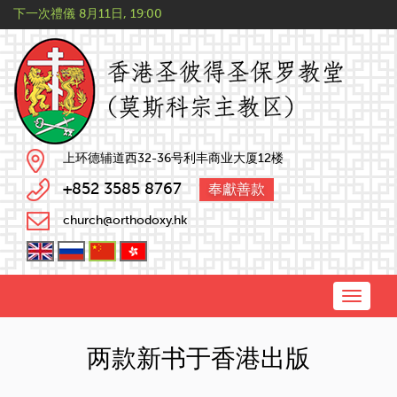
下一次禮儀
8月11日, 19:00
上环德辅道西32-36号利丰商业大厦12楼
+852 3585 8767
奉獻善款
church@orthodoxy.hk
Toggle
naviga
两款新书于香港出版