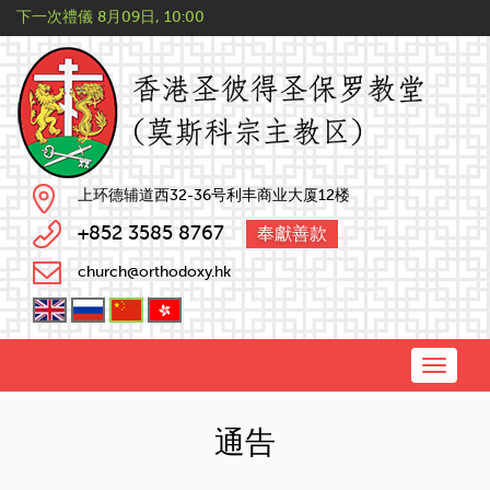
下一次禮儀
8月09日, 10:00
上环德辅道西32-36号利丰商业大厦12楼
+852 3585 8767
奉獻善款
church@orthodoxy.hk
Toggle
naviga
通告