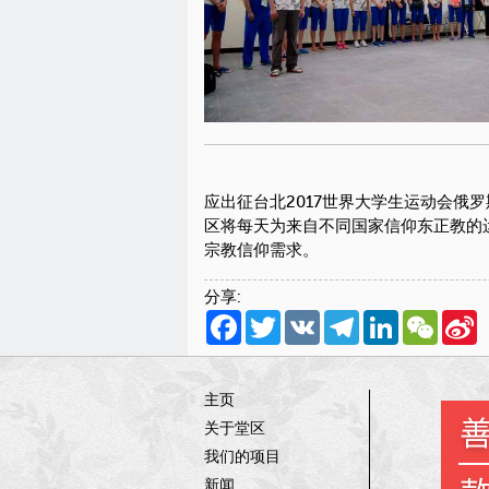
应出征台北2017世界大学生运动会
区将每天为来自不同国家信仰东正教的
宗教信仰需求。
分享:
Facebook
Twitter
VK
Telegram
LinkedIn
WeCha
S
W
主页
关于堂区
我们的项目
新闻