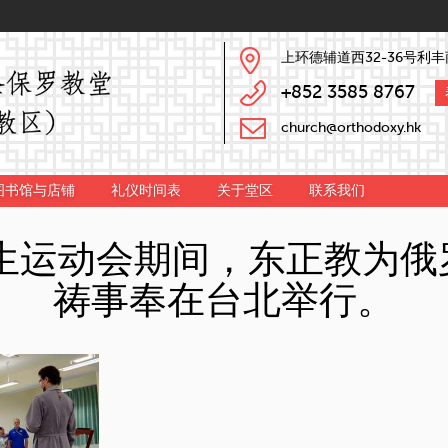
上环德辅道西32-36号利丰
+852 3585 8767
church@orthodoxy.hk
图书馆与店铺
礼仪时间表
关于堂区
联系我们
学生运动会期间，东正教为
祷事奉在台北举行。