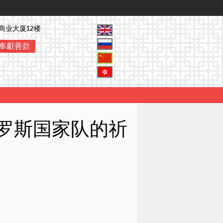
商业大厦12楼
奉獻善款
俄罗斯国家队的祈