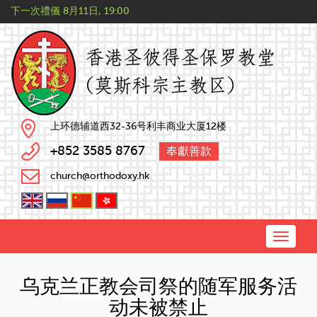
下一次禮儀
8月11日, 19:00
上环德辅道西32-36号利丰商业大厦12楼
+852 3585 8767
奉獻善款
church@orthodoxy.hk
Toggle
naviga
乌克兰正教会司祭的随军服务活
动未被禁止